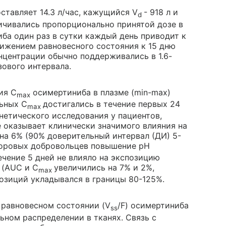
тавляет 14.3 л/час, кажущийся V
- 918 л и
d
чивались пропорционально принятой дозе в
иба один раз в сутки каждый день приводит к
ижением равновесного состояния к 15 дню
нцентрации обычно поддерживались в 1.6-
ового интервала.
ия C
осимертиниба в плазме (min-max)
max
льных C
достигались в течение первых 24
max
нетического исследования у пациентов,
е оказывает клинически значимого влияния на
а 6% (90% доверительный интервал (ДИ) 5-
здоровых добровольцев повышение pH
ечение 5 дней не влияло на экспозицию
 (AUC и C
увеличились на 7% и 2%,
max
озиций укладывался в границы 80-125%.
 равновесном состоянии (V
/F) осимертиниба
ss
льном распределении в тканях. Связь с