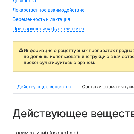
Дозировка
Лекарственное взаимодействие
Беременность и лактация
При нарушениях функции почек
Информация о рецептурных препаратах предназ
не должны использовать инструкцию в качеств
проконсультируйтесь с врачом.
Действующее вещество
Состав и форма выпуск
Действующее вещест
- осимертиниб (osimertinib)