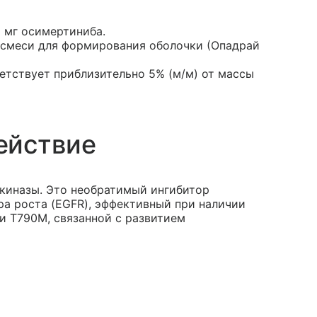
1 мг осимертиниба.
й смеси для формирования оболочки (Опадрай
ветствует приблизительно 5% (м/м) от массы
ействие
киназы. Это необратимый ингибитор
а роста (EGFR), эффективный при наличии
и Т790М, связанной с развитием