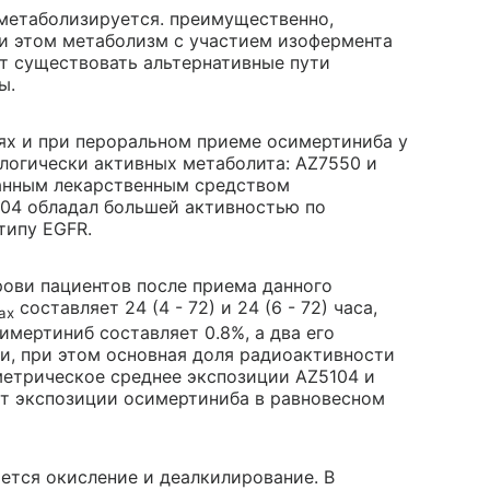
б метаболизируется. преимущественно,
 этом метаболизм с участием изофермента
ут существовать альтернативные пути
ы.
елях и при пероральном приеме осимертиниба у
логически активных метаболита: AZ7550 и
анным лекарственным средством
104 обладал большей активностью по
типу EGFR.
рови пациентов после приема данного
составляет 24 (4 - 72) и 24 (6 - 72) часа,
ax
имертиниб составляет 0.8%, а два его
и, при этом основная доля радиоактивности
метрическое среднее экспозиции AZ5104 и
от экспозиции осимертиниба в равновесном
тся окисление и деалкилирование. В