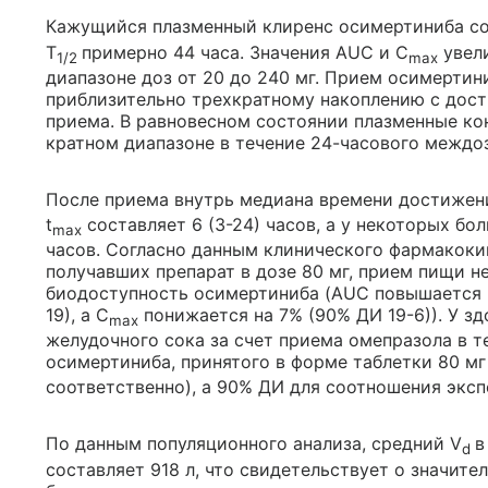
Кажущийся плазменный клиренс осимертиниба сос
T
примерно 44 часа. Значения AUC и C
увели
1/2
max
диапазоне доз от 20 до 240 мг. Прием осимертин
приблизительно трехкратному накоплению с дост
приема. В равновесном состоянии плазменные ко
кратном диапазоне в течение 24-часового междоз
После приема внутрь медиана времени достижен
t
составляет 6 (3-24) часов, а у некоторых бо
max
часов. Согласно данным клинического фармакоки
получавших препарат в дозе 80 мг, прием пищи н
биодоступность осимертиниба (AUC повышается н
19), а C
понижается на 7% (90% ДИ 19-6)). У 
max
желудочного сока за счет приема омепразола в т
осимертиниба, принятого в форме таблетки 80 мг
соответственно), а 90% ДИ для соотношения эксп
По данным популяционного анализа, средний V
в
d
составляет 918 л, что свидетельствует о значите