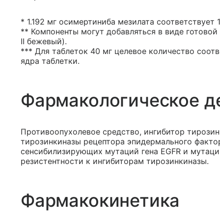
* 1.192 мг осимертиниба мезилата соответствует 
** Компоненты могут добавляться в виде готово
II бежевый).
*** Для таблеток 40 мг целевое количество соот
ядра таблетки.
Фармакологическое д
Противоопухолевое средство, ингибитор тирозин
тирозинкиназы рецептора эпидермального фактор
сенсибилизирующих мутаций гена EGFR и мутаци
резистентности к ингибиторам тирозинкиназы.
Фармакокинетика