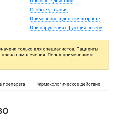
Побочные действия
Особые указания
Применение в детском возрасте
При нарушениях функции печени
начена только для специалистов. Пациенты
е плана самолечения. Перед применением
а препарата
Фармакологическое действие
Фармако
во