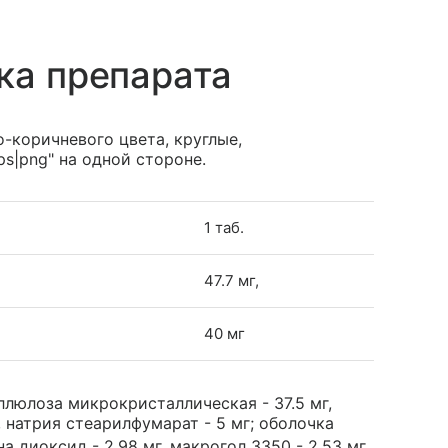
ка препарата
-коричневого цвета, круглые,
ps|png" на одной стороне.
1 таб.
47.7 мг,
40 мг
ллюлоза микрокристаллическая - 37.5 мг,
, натрия стеарилфумарат - 5 мг; оболочка
на диоксид - 2.98 мг, макрогол 3350 - 2.53 мг,