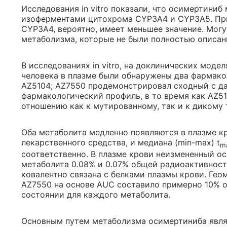
Исследования in vitro показали, что осимертини
изоферментами цитохрома CYP3A4 и CYP3A5. При
CYP3A4, вероятно, имеет меньшее значение. Мог
метаболизма, которые не были полностью описан
В исследованиях in vitro, на доклинических мод
человека в плазме были обнаружены два фармако
AZ5104; AZ7550 продемонстрировал сходный с д
фармакологический профиль, в то время как AZ5
отношению как к мутированному, так и к дикому 
Оба метаболита медленно появляются в плазме к
лекарственного средства, и медиана (min-max) t
m
соответственно. В плазме крови неизмененный ос
метаболита 0.08% и 0.07% общей радиоактивност
ковалентно связана с белками плазмы крови. Гео
AZ7550 на основе AUC составило примерно 10% 
состоянии для каждого метаболита.
Основным путем метаболизма осимертиниба являе