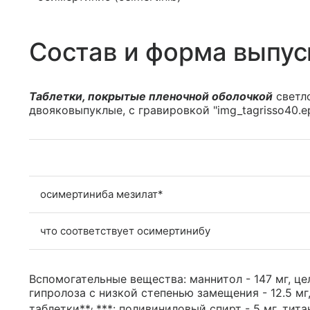
Состав и форма выпус
Таблетки, покрытые пленочной оболочкой
светло
двояковыпуклые, с гравировкой "img_tagrisso40.e
осимертиниба мезилат*
что соответствует осимертинибу
Вспомогательные вещества: маннитол - 147 мг, це
гипролоза с низкой степенью замещения - 12.5 мг
,
таблетки**
***: поливиниловый спирт - 5 мг, тита