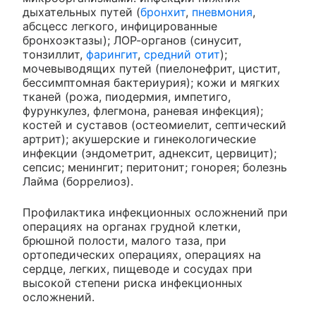
дыхательных путей (
бронхит
,
пневмония
,
абсцесс легкого, инфицированные
бронхоэктазы); ЛОР-органов (синусит,
тонзиллит,
фарингит
,
средний отит
);
мочевыводящих путей (пиелонефрит, цистит,
бессимптомная бактериурия); кожи и мягких
тканей (рожа, пиодермия, импетиго,
фурункулез, флегмона, раневая инфекция);
костей и суставов (остеомиелит, септический
артрит); акушерские и гинекологические
инфекции (эндометрит, аднексит, цервицит);
сепсис; менингит; перитонит; гонорея; болезнь
Лайма (боррелиоз).
Профилактика инфекционных осложнений при
операциях на органах грудной клетки,
брюшной полости, малого таза, при
ортопедических операциях, операциях на
сердце, легких, пищеводе и сосудах при
высокой степени риска инфекционных
осложнений.