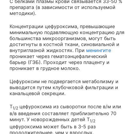
С белками плазмы крови связывается 33-50 %
препарата (в зависимости от используемой
методики).
Концентрации цефуроксима, превышающие
минимальную подавляющую концентрацию для
большинства микроорганизмов, могут быть
достигнуты в костной ткани, синовиальной и
внутриглазной жидкостях. При
менингите
проникает через гематоэнцефалический
барьер (ГЭБ). Проходит через плаценту и
проникает в грудное молоко.
Цефуроксим не подвергается метаболизму и
выводится путем клубочковой фильтрации и
канальцевой секреции.
T
цефуроксима из сыворотки после в/м или
1/2
в/в введения составляет приблизительно 70
минут. У новорожденных детей T
1/2
цефуроксима может быть в 3-5 раз
продолжительнее, чем у взрослых.