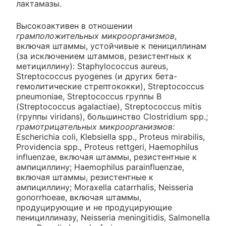
лактамазы.
Высокоактивен в отношении
грамположительных микроорганизмов
,
включая штаммы, устойчивые к пенициллинам
(за исключением штаммов, резистентных к
метициллину): Staphylococcus aureus,
Streptococcus pyogenes (и других бета-
гемолитические стрептококки), Streptococcus
pneumoniae, Streptococcus группы В
(Streptococcus agalactiae), Streptococcus mitis
(группы viridans), большинство Clostridium spp.;
грамотрицательных микроорганизмов:
Escherichia coli, Klebsiella spp., Proteus mirabilis,
Providencia spp., Proteus rettgeri, Haemophilus
influenzae, включая штаммы, резистентные к
ампициллину; Haemophilus parainfluenzae,
включая штаммы, резистентные к
ампициллину; Moraxella catarrhalis, Neisseria
gonorrhoeae, включая штаммы,
продуцирующие и не продуцирующие
пенициллиназу, Neisseria meningitidis, Salmonella