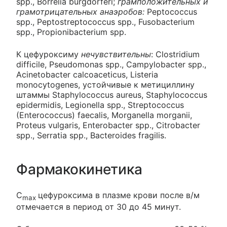
spp., Borrelia burgdorferi;
грамположительных и
грамотрицательных анаэробов:
Peptococcus
spp., Peptostreptococcus spp., Fusobacterium
spp., Propionibacterium spp.
К цефуроксиму
нечувствительны
: Clostridium
difficile, Pseudomonas spp., Campylobacter spp.,
Acinetobacter calcoaceticus, Listeria
monocytogenes, устойчивые к метициллину
штаммы Staphylococcus aureus, Staphylococcus
epidermidis, Legionella spp., Streptococcus
(Enterococcus) faecalis, Morganella morganii,
Proteus vulgaris, Enterobacter spp., Citrobacter
spp., Serratia spp., Bacteroides fragilis.
Фармакокинетика
C
цефуроксима в плазме крови после в/м
max
отмечается в период от 30 до 45 минут.