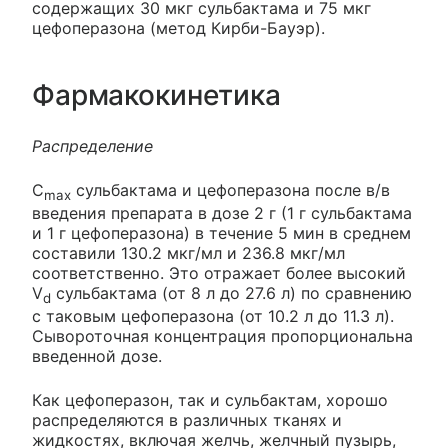
содержащих 30 мкг сульбактама и 75 мкг
цефоперазона (метод Кирби-Бауэр).
Фармакокинетика
Распределение
C
сульбактама и цефоперазона после в/в
max
введения препарата в дозе 2 г (1 г сульбактама
и 1 г цефоперазона) в течение 5 мин в среднем
составили 130.2 мкг/мл и 236.8 мкг/мл
соответственно. Это отражает более высокий
V
сульбактама (от 8 л до 27.6 л) по сравнению
d
с таковым цефоперазона (от 10.2 л до 11.3 л).
Сывороточная концентрация пропорциональна
введенной дозе.
Как цефоперазон, так и сульбактам, хорошо
распределяются в различных тканях и
жидкостях, включая желчь, желчный пузырь,