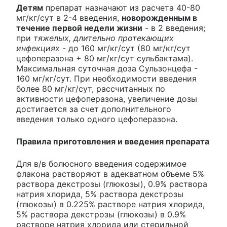
Детям
препарат назначают из расчета 40-80
мг/кг/сут в 2-4 введения,
новорожденным в
течение первой недели жизни
- в 2 введения;
при
тяжелых, длительно протекающих
инфекциях
- до 160 мг/кг/сут (80 мг/кг/сут
цефоперазона + 80 мг/кг/сут сульбактама).
Максимальная суточная доза Сульзонцефа -
160 мг/кг/сут. При необходимости введения
более 80 мг/кг/сут, рассчитанных по
активности цефоперазона, увеличение дозы
достигается за счет дополнительного
введения только одного цефоперазона.
Правила приготовления и введения препарата
Для в/в болюсного введения содержимое
флакона растворяют в адекватном объеме 5%
раствора декстрозы (глюкозы), 0.9% раствора
натрия хлорида, 5% раствора декстрозы
(глюкозы) в 0.225% растворе натрия хлорида,
5% раствора декстрозы (глюкозы) в 0.9%
растворе натрия хлорида или стерильной