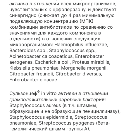
активна в отношении
всех микроорганизмов,
чувствительных к цефоперазону, и действует
синергидно (снижает до 4 раз минимальную
подавляющую концентрацию (МПК)
комбинации антибиотиков по сравнению со
значениями для каждого компонента в
отдельности) в отношении следующих
микроорганизмов: Haemophilus influenzae,
Bacteroides spp., Staphylococcus spp.,
Acinetobacter calcoaceticus, Enterobacter
aerogenes, Escherichia coli, Proteus mirabilis,
Klebsiella pneumoniae, Morganella morganii,
Citrobacter freundii, Citrobacter diversus,
Enterobacter cloacae.
®
Сульзонцеф
in vitro
активен в отношении
грамположительных аэробных бактерий:
Staphylococcus aureus (в т.ч. штаммы,
образующие и не образующие пенициллиназу),
Staphylococcus epidermidis, Streptococcus
pneumoniae, Streptococcus pyogenes (бета-
гемолитический штамм группы A),