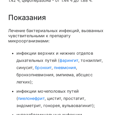
1.42 ч, цефоперазона - от 1.44 ч до 1.88 ч.
Показания
Лечение бактериальных инфекций, вызванных
чувствительными к препарату
микроорганизмами:
инфекции верхних и нижних отделов
дыхательных путей (
фарингит
, тонзиллит,
синусит,
бронхит
,
пневмония
,
бронхопневмония, эмпиема, абсцесс
легких);
инфекции мочеполовых путей
(
пиелонефрит
, цистит, простатит,
эндометрит, гонорея, вульвовагинит);
интраабдоминальные инфекции