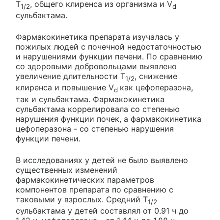
T
, общего клиренса из организма и V
1/2
d
сульбактама.
Фармакокинетика препарата изучалась у
пожилых людей с почечной недостаточностью
и нарушениями функции печени. По сравнению
со здоровыми добровольцами выявлено
увеличение длительности T
, снижение
1/2
клиренса и повышение V
как цефоперазона,
d
так и сульбактама. Фармакокинетика
сульбактама коррелировала со степенью
нарушения функции почек, а фармакокинетика
цефоперазона - со степенью нарушения
функции печени.
В исследованиях у детей не было выявлено
существенных изменений
фармакокинетических параметров
компонентов препарата по сравнению с
таковыми у взрослых. Средний T
1/2
сульбактама у детей составлял от 0.91 ч до