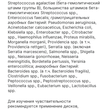
Streptococcus agalactiae (бета-гемолитический
штамм группы В), большинства штаммов бета-
гемолитических Streptococcus spp.,
Enterococcus faecalis;
грамотрицательных
аэробных бактерий:
Pseudomonas aeruginosa,
Acinetobacter calcoaceticus, Escherichia coli,
Klebsiella spp., Enterobacter spp., Citrobacter
spp., Haemophilus influenzae, Proteus mirabilis,
Morganella morganii, Providencia spp. (в т.ч.
Providencia rettgeri), Serratia spp. (включая
Serratia marcescens), Salmonella spp., Shigella
spp., Neisseria gonorrhoeae, Neisseria
meningitidis, Bordetella pertussis, Yersinia
enterocolitica;
анаэробных бактерий:
Bacteroides spp. (в т.ч. Bacteroides fragilis),
Clostridium spp., Fusobacterium spp.,
Peptococcus spp., Peptostreptococcus spp.,
Veillonella spp., Eubacterium spp., Lactobacillus
spp.
Для изучения чувствительности
рекомендуется применение дисков,