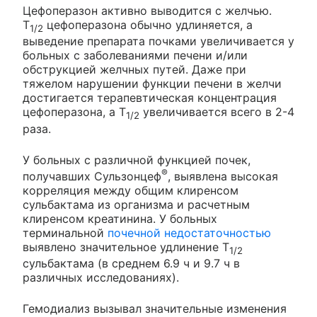
Цефоперазон активно выводится с желчью.
T
цефоперазона обычно удлиняется, а
1/2
выведение препарата почками увеличивается у
больных с заболеваниями печени и/или
обструкцией желчных путей. Даже при
тяжелом нарушении функции печени в желчи
достигается терапевтическая концентрация
цефоперазона, а T
увеличивается всего в 2-4
1/2
раза.
У больных с различной функцией почек,
®
получавших Сульзонцеф
, выявлена высокая
корреляция между общим клиренсом
сульбактама из организма и расчетным
клиренсом креатинина. У больных
терминальной
почечной недостаточностью
выявлено значительное удлинение T
1/2
сульбактама (в среднем 6.9 ч и 9.7 ч в
различных исследованиях).
Гемодиализ вызывал значительные изменения