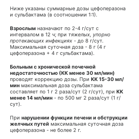
Ниже указаны суммарные дозы цефоперазона
и сульбактама (в соотношении 1:1).
Взрослым
назначают по 2-4 г/сут с
интервалом в 12 ч; при
тяжелых, упорно
протекающих инфекциях
- до 8 г/сут.
Максимальная суточная доза - 8 г (4 г
цефоперазона + 4 г сульбактама).
Больным с хронической почечной
недостаточностью (КК менее 30 мл/мин)
проводят коррекцию дозы. При
КК 15-30 мл/
мин
максимальная доза сульбактама
составляет по 1 г 2 раза/сут (2 г/сут), при
КК
менее 14 мл/мин
- по 500 мг 2 раза/сут (1 г/
сут).
При
нарушении функции печени и обструкции
желчных путей
максимальная суточная доза
цефоперазона - не более 2 г.