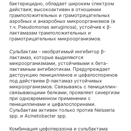
бактерицидно, обладает широким спектром
действия; высокоактивен в отношении
грамположительных и грамотрицательных
аэробных и анаэробных микроорганизмов (в
т.ч. Pseudomonas aeruginosa), устойчив к β-
лактамазам грамположительных и
грамотрицательных микроорганизмов.
Сульбактам
- необратимый ингибитор β-
лактамаз, которые выделяются
микроорганизмами, устойчивыми к бета-
лактамным антибиотикам. Предупреждает
деструкцию пенициллинов и цефалоспоринов
под действием β-лактамаз устойчивых
микроорганизмов. Связываясь с пенициллин-
связывающими белками, проявляет синергизм
при одновременном применении с
пенициллинами и цефалоспоринами.
Сульбактам активен только против Neisseria
spp. и Acinetobacter spp.
Комбинация цефоперазона и сульбактама