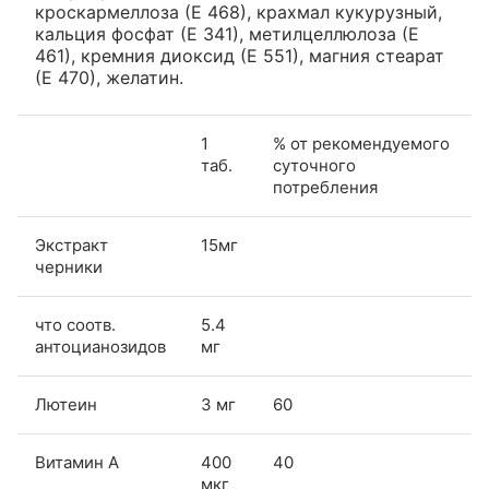
кроскармеллоза (Е 468), крахмал кукурузный,
кальция фосфат (Е 341), метилцеллюлоза (Е
461), кремния диоксид (Е 551), магния стеарат
(Е 470), желатин.
1
% от рекомендуемого
таб.
суточного
потребления
Экстракт
15мг
черники
что соотв.
5.4
антоцианозидов
мг
Лютеин
3 мг
60
Витамин А
400
40
мкг