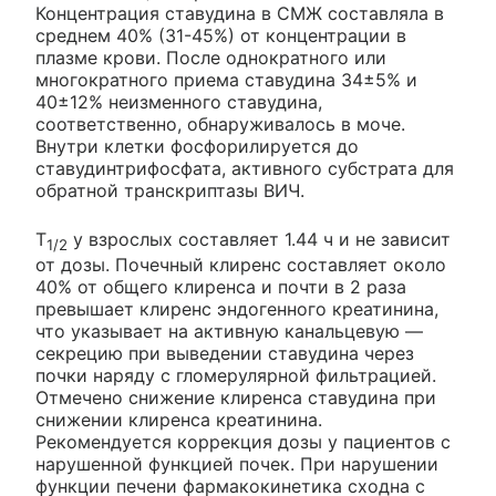
Концентрация ставудина в СМЖ составляла в
среднем 40% (31-45%) от концентрации в
плазме крови. После однократного или
многократного приема ставудина 34±5% и
40±12% неизменного ставудина,
соответственно, обнаруживалось в моче.
Внутри клетки фосфорилируется до
ставудинтрифосфата, активного субстрата для
обратной транскриптазы ВИЧ.
T
у взрослых составляет 1.44 ч и не зависит
1/2
от дозы. Почечный клиренс составляет около
40% от общего клиренса и почти в 2 раза
превышает клиренс эндогенного креатинина,
что указывает на активную канальцевую —
секрецию при выведении ставудина через
почки наряду с гломерулярной фильтрацией.
Отмечено снижение клиренса ставудина при
снижении клиренса креатинина.
Рекомендуется коррекция дозы у пациентов с
нарушенной функцией почек. При нарушении
функции печени фармакокинетика сходна с