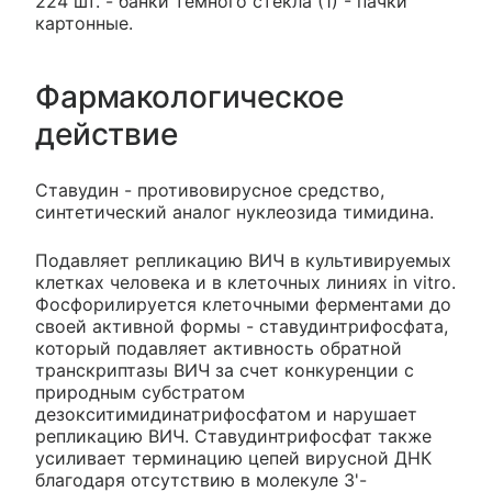
224 шт. - банки темного стекла (1) - пачки
картонные.
Фармакологическое
действие
Ставудин - противовирусное средство,
синтетический аналог нуклеозида тимидина.
Подавляет репликацию ВИЧ в культивируемых
клетках человека и в клеточных линиях in vitro.
Фосфорилируется клеточными ферментами до
своей активной формы - ставудинтрифосфата,
который подавляет активность обратной
транскриптазы ВИЧ за счет конкуренции с
природным субстратом
дезокситимидинатрифосфатом и нарушает
репликацию ВИЧ. Ставудинтрифосфат также
усиливает терминацию цепей вирусной ДНК
благодаря отсутствию в молекуле 3'-