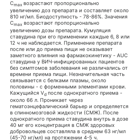
C
возрастают пропорционально
max
увеличению доз препарата и составляет около
810 нг/мл. Биодоступность - 78-86%. Значения
C
возрастают пропорционально
max
увеличению дозы препарата. Кумуляция
ставудина при его применении каждые 6, 8 или
12 ч не наблюдается. Применение препарата
после или до приема пищи не оказывает
заметного влияния на фармакокинетику - AUC
ставудина у ВИЧ-инфицированных пациентов
без симптомов заболевания не различались от
времени приема пищи. Незначительная часть
связывается с белками плазмы, около
половины - с форменными элементами крови.
Кажущийся V
после однократного приема -
d
около 66 л. Проникает через
гематоэнцефалический барьер и определяется
в спинномозговой жидкости (СМЖ). После
однократного приема ставудина внутрь в дозе
40 мг его концентрация в СМЖ здоровых
добровольцев составляла в среднем 63 нг/мл
(45-70 нг/мл) на протяжении 4-5 ч.