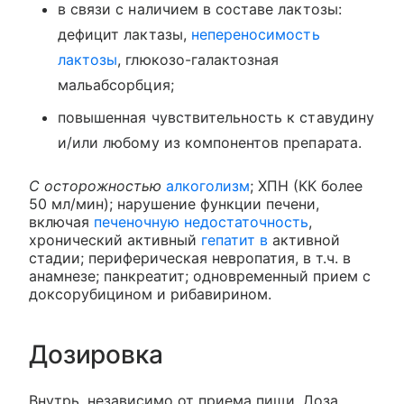
в связи с наличием в составе лактозы:
дефицит лактазы,
непереносимость
лактозы
, глюкозо-галактозная
мальабсорбция;
повышенная чувствительность к ставудину
и/или любому из компонентов препарата.
С осторожностью
алкоголизм
; ХПН (КК более
50 мл/мин); нарушение функции печени,
включая
печеночную недостаточность
,
хронический активный
гепатит в
активной
стадии; периферическая невропатия, в т.ч. в
анамнезе; панкреатит; одновременный прием с
доксорубицином и рибавирином.
Дозировка
Внутрь, независимо от приема пищи. Доза