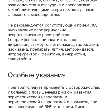
CYP2D6, CYP2D9, CYP1A2, CYP2C19), поэтому
взаимодействия ставудина с препаратами,
метаболизирующимися при помощи данных
ферментов, маловероятны.
Не рекомендуется сопутствующий прием ЛС,
вызывающих периферические
неврологические расстройства
(хлорамфеникол, цисплатин, дапсон,
диданозин, этамбутол, этионамид, гидралазин,
изониазид, препараты лития, метронидазол,
нитрофурантоин, фенитоин, винкристин,
залцитабин).
Особые указания
Препарат следует применять с осторожностью
у больных с повышенным риском развития
периферической невропатии и
периферической невропатией в анамнезе, при
прогрессирующей ВИЧ-инфекции. Риск