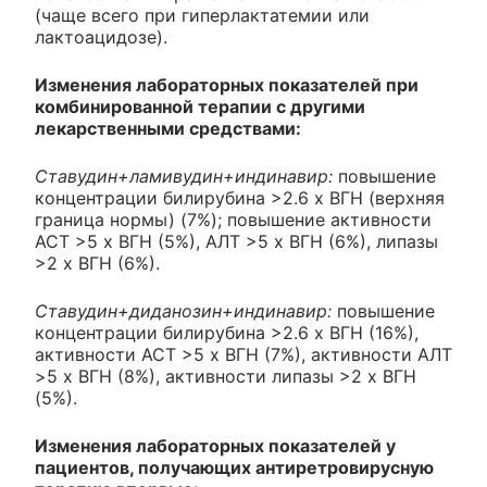
(чаще всего при гиперлактатемии или
лактоацидозе).
Изменения лабораторных показателей при
комбинированной терапии с другими
лекарственными средствами:
Ставудин+ламивудин+индинавир:
повышение
концентрации билирубина >2.6 х ВГН (верхняя
граница нормы) (7%); повышение активности
ACT >5 х ВГН (5%), АЛТ >5 х ВГН (6%), липазы
>2 х ВГН (6%).
Ставудин+диданозин+индинавир:
повышение
концентрации билирубина >2.6 х ВГН (16%),
активности ACT >5 х ВГН (7%), активности АЛТ
>5 х ВГН (8%), активности липазы >2 х ВГН
(5%).
Изменения лабораторных показателей у
пациентов, получающих антиретровирусную