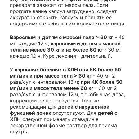
препарата зависит от массы тела. Если
проглатывание капсул затруднено, следует
аккуратно открыть капсулу и принять ее
содержимое с небольшим количеством пищи.
Взрослым
и
детям с массой тела > 60 кг
- 40
мг каждые 12 ч,
взрослым и детям с массой
тела не менее 30 кг и не более 60 кг
- 30 мг
каждые 12 ч. Курс лечения - длительный.
У
взрослых больных с ХПН при КК более 50
мл/мин и при массе тела > 60 кг
- 40 мг 2
раза/сут с интервалом 12 ч;
при КК более 50
мл/мин и массе тела менее 60 кг
- 30 мг 2
раза/сут с интервалом 12 ч, т.е. обычная доза,
коррекции ее не требуется. Точные
рекомендации для
детей с нарушенной
функцией почек
отсутствуют. Для
детей с
ХПН
следует применять ставудин в
лекарственной форме раствор для приема
внутрь.