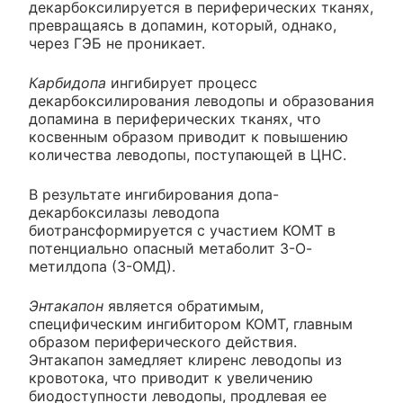
декарбоксилируется в периферических тканях,
превращаясь в допамин, который, однако,
через ГЭБ не проникает.
Карбидопа
ингибирует процесс
декарбоксилирования леводопы и образования
допамина в периферических тканях, что
косвенным образом приводит к повышению
количества леводопы, поступающей в ЦНС.
В результате ингибирования допа-
декарбоксилазы леводопа
биотрансформируется с участием КОМТ в
потенциально опасный метаболит 3-О-
метилдопа (3-ОМД).
Энтакапон
является обратимым,
специфическим ингибитором КОМТ, главным
образом периферического действия.
Энтакапон замедляет клиренс леводопы из
кровотока, что приводит к увеличению
биодоступности леводопы, продлевая ее