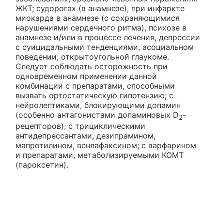
ЖКТ; судорогах (в анамнезе), при инфаркте
миокарда в анамнезе (с сохраняющимися
нарушениями сердечного ритма), психозе в
анамнезе и/или в процессе лечения, депрессии
с суицидальными тенденциями, асоциальном
поведении; открытоугольной глаукоме.
Следует соблюдать осторожность при
одновременном применении данной
комбинации с препаратами, способными
вызвать ортостатическую гипотензию; с
нейролептиками, блокирующими допамин
(особенно антагонистами допаминовых D
-
2
рецепторов); с трициклическими
антидепрессантами, дезипрамином,
мапротилином, венлафаксином; с варфарином
и препаратами, метаболизируемыми КОМТ
(пароксетин).