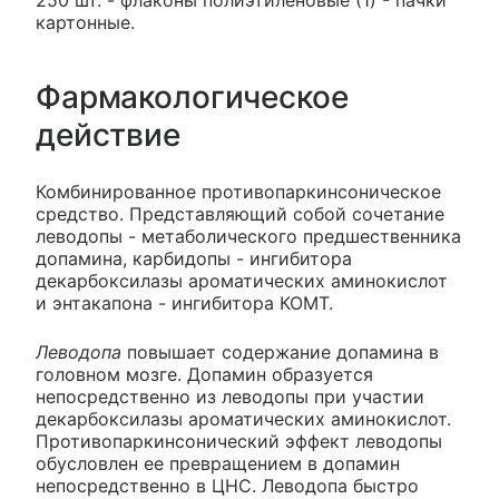
250 шт. - флаконы полиэтиленовые (1) - пачки
картонные.
Фармакологическое
действие
Комбинированное противопаркинсоническое
средство. Представляющий собой сочетание
леводопы - метаболического предшественника
допамина, карбидопы - ингибитора
декарбоксилазы ароматических аминокислот
и энтакапона - ингибитора КОМТ.
Леводопа
повышает содержание допамина в
головном мозге. Допамин образуется
непосредственно из леводопы при участии
декарбоксилазы ароматических аминокислот.
Противопаркинсонический эффект леводопы
обусловлен ее превращением в допамин
непосредственно в ЦНС. Леводопа быстро