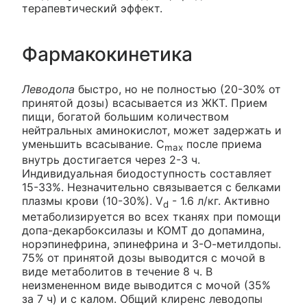
терапевтический эффект.
Фармакокинетика
Леводопа
быстро, но не полностью (20-30% от
принятой дозы) всасывается из ЖКТ. Прием
пищи, богатой большим количеством
нейтральных аминокислот, может задержать и
уменьшить всасывание. C
после приема
max
внутрь достигается через 2-3 ч.
Индивидуальная биодоступность составляет
15-33%. Незначительно связывается с белками
плазмы крови (10-30%). V
- 1.6 л/кг. Активно
d
метаболизируется во всех тканях при помощи
допа-декарбоксилазы и КОМТ до допамина,
норэпинефрина, эпинефрина и 3-О-метилдопы.
75% от принятой дозы выводится с мочой в
виде метаболитов в течение 8 ч. В
неизмененном виде выводится с мочой (35%
за 7 ч) и с калом. Общий клиренс леводопы