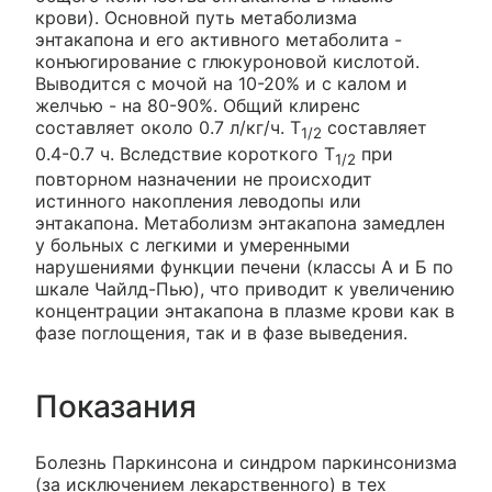
крови). Основной путь метаболизма
энтакапона и его активного метаболита -
конъюгирование с глюкуроновой кислотой.
Выводится с мочой на 10-20% и с калом и
желчью - на 80-90%. Общий клиренс
составляет около 0.7 л/кг/ч. T
составляет
1/2
0.4-0.7 ч. Вследствие короткого T
при
1/2
повторном назначении не происходит
истинного накопления леводопы или
энтакапона. Метаболизм энтакапона замедлен
у больных с легкими и умеренными
нарушениями функции печени (классы А и Б по
шкале Чайлд-Пью), что приводит к увеличению
концентрации энтакапона в плазме крови как в
фазе поглощения, так и в фазе выведения.
Показания
Болезнь Паркинсона и синдром паркинсонизма
(за исключением лекарственного) в тех