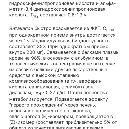
гидроксифенилпропионовая кислота и альфа-
метил-3,4-дигидроксифенилпропионовая
кислота. T
составляет 0.6-1.3 ч.
1/2
Энтакапон
быстро всасывается из ЖКТ. C
max
при однократном приеме внутрь достигается
через 1 ч. Индивидуальная биодоступность
составляет 35% (при однократном приеме
внутрь 200 мг). Связывается с белками плазмы
крови на 98%, в основном с альбумином; в
терапевтических концентрациях не вытесняет
из связи с белками другие лекарственные
средства с высокой степенью
комплексообразования (в т.ч. варфарин,
кислота салициловая, фенилбутазон,
диазепам). V
- 0.27 л/кг. Почти полностью
d
метаболизируется. Подвергается эффекту
"первого прохождения" через печень,
небольшое количество энтакапона,
являющегося (Е)-изомером, превращается в
(Z)-изомер (составляет приблизительно 5% от
общего количества энтакапона в плазме