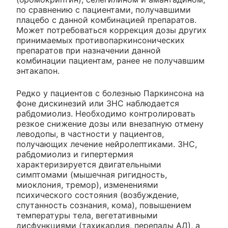
по сравнению с пациентами, получавшими
плацебо с данной комбинацией препаратов.
Может потребоваться коррекция дозы других
принимаемых противопаркинсонических
препаратов при назначении данной
комбинации пациентам, ранее не получавшим
энтакапон.
Редко у пациентов с болезнью Паркинсона на
фоне дискинезий или ЗНС наблюдается
рабдомиолиз. Необходимо контролировать
резкое снижение дозы или внезапную отмену
леводопы, в частности у пациентов,
получающих лечение нейролептиками. ЗНС,
рабдомиолиз и гипертермия
характеризируется двигательными
симптомами (мышечная ригидность,
миоклония, тремор), изменениями
психического состояния (возбуждение,
спутанность сознания, кома), повышением
температуры тела, вегетативными
дисфункциями (тахикардия, перепады АД), а