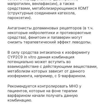
мапротилин, венлафаксин), а также
средствами, метаболизирующимися КОМТ
(структурные соединения катехола,
пароксетин).
Антагонисты допаминовых рецепторов (в т.ч.
некоторые нейролептики и противорвотные
средства), фенитоин и папаверин могут
снизить терапевтический эффект леводопы.
В силу сродства энтакапона к изоферменту
CYP2C9 in vitro данная комбинация
потенциально может вступить во
взаимодействие с действующими веществами,
метаболизм которых зависит от данного
изофермента, например, с S-варфарином.
Рекомендуется контролировать MHO у
пациентов, которые на фоне терапии
варфарином начали получать данную
комбинацию.