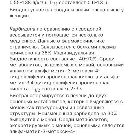
0.55-1.38 л/кг/ч. T
составляет 0.6-1.3 ч.
1/2
Биодоступность леводопы значительно выше у
женщин.
Карбидопа
по сравнению с леводопой
всасывается и поглощается несколько
медленнее. Данные о фармакокинетике
ограничены. Связывается с белками плазмы
примерно на 36%. Индивидуальная
биодоступность составляет 40-70%. Среди
метаболитов, выделяемых с мочой, основными
являются: альфа-метил-3-метокси-4-
гидроксифенилпропионовая кислота и альфа-
метил-3,4-дигидроксифенилпропионовая
кислота. T
составляет 2-3 ч.
1/2
Биотрансформируется в печени до двух
основных метаболитов, которые выделяются с
мочой как глюкурониды и несвязанные
структуры. Неизмененная карбидопа на 30%
выводится с мочой. Среди метаболитов,
экскретируемых с мочой, основными являются
альфа-метил-3-метокси-4-