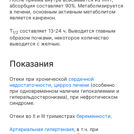
абсорбция составляет 90%. Метаболизируется
в печени, основным активным метаболитом
является канренон.
T
составляет 13-24 ч. Выводится главным
1/2
образом почками, некоторое количество
выводится с желчью.
Показания
Отеки при хронической
сердечной
недостаточности
,
цирроз печени
(особенно
при одновременном наличии гипокалиемии и
гиперальдостеронизма), при нефротическом
синдроме.
Отеки во II и III триместрах
беременности
.
Артериальная гипертензия
, в т.ч. при