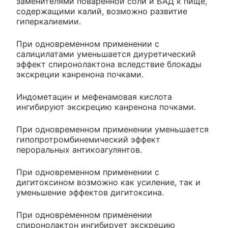
заменителями поваренной соли и БАД к пище,
содержащими калий, возможно развитие
гиперкалиемии.
При одновременном применении с
салицилатами уменьшается диуретический
эффект спиронолактона вследствие блокады
экскреции канренона почками.
Индометацин и мефенамовая кислота
ингибируют экскрецию канренона почками.
При одновременном применении уменьшается
гипопротромбинемический эффект
пероральных антикоагулянтов.
При одновременном применении с
дигитоксином возможно как усиление, так и
уменьшение эффектов дигитоксина.
При одновременном применении
спиронолактон ингибирует экскрецию