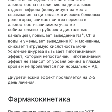
альдостерона по влиянию на дистальные
отделы нефрона (конкурирует за места
связывания на цитоплазматических белковых
рецепторах, снижает синтез пермеаз в
альдостерон-зависимом участке
собирательных трубочек и дистальных
+
-
канальцев), повышает выведение Na
, Cl
и
+
воды и уменьшает выведение K
и мочевины,
снижает титруемую кислотность мочи.
Усиление диуреза вызывает гипотензивный
эффект, который непостоянен. Гипотензивный
эффект не зависит от уровня ренина в плазме
крови и не проявляется при нормальном АД.
Диуретический эффект проявляется на 2-5
день лечения.
Фармакокинетика
После приема внутрь всасывается из ЖКТ,