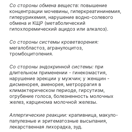
Со стороны обмена веществ:
повышение
концентрации мочевины, гиперкреатининемия,
гиперурикемия, нарушение водно-солевого
обмена и КЩР (метаболический
гипохлоремический ацидоз или алкалоз).
Со стороны системы кроветворения:
мегалобластоз, агранулоцитоз,
тромбоцитопения.
Со стороны эндокринной системы:
при
длительном применении - гинекомастия,
нарушение эрекции у мужчин; у женщин -
дисменорея, аменорея, метроррагия в
климактерическом периоде, гирсутизм,
огрубение голоса, болезненность молочных
желез, карцинома молочной железы.
Аллергические реакции:
крапивница, макуло-
папулезные и эритематозные высыпания,
лекарственная лихорадка, зуд.