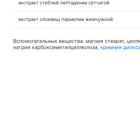
экстракт стеблей лептадении сетчатой
экстракт слоевищ пармелии жемчужной
Вспомогательные вещества: магния стеарат, цел
натрия карбоксиметилцеллюлоза,
кремния диокс