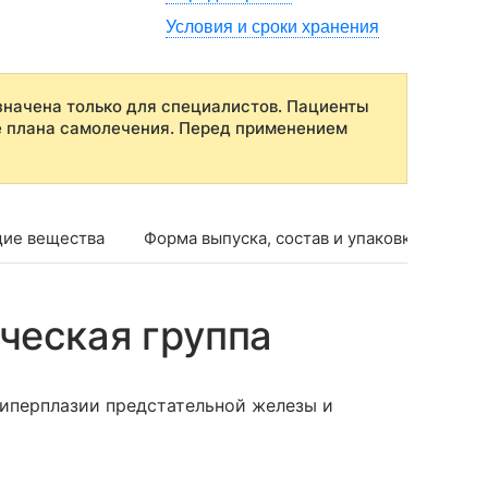
Условия и сроки хранения
начена только для специалистов. Пациенты
е плана самолечения. Перед применением
ие вещества
Форма выпуска, состав и упаковка
Фар
ческая группа
иперплазии предстательной железы и