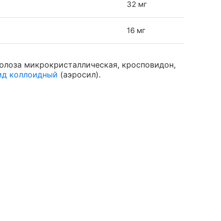
32 мг
16 мг
люлоза микрокристаллическая, кросповидон,
ид коллоидный
(аэросил).