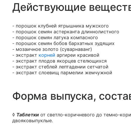
Действующие вещест
- порошок клубней ятрышника мужского
- порошок семян астерканта длиннолистного
- порошок семян латука компасного
- порошок семян бобов бархатных зудящих
- мозаичное золото (суварнаванг)
- экстракт
корней
аргиреи красивой
- экстракт плодов якорцев стелющихся
- экстракт стеблей лептадении сетчатой
- экстракт слоевищ пармелии жемчужной
Форма выпуска, соста
◊
Таблетки
от светло-коричневого до темно-кори
двояковыпуклые.