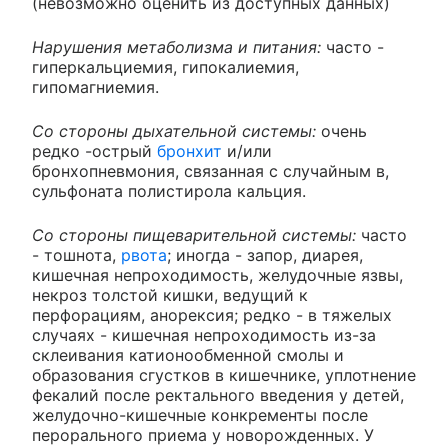
(невозможно оценить из доступных данных)
Нарушения метаболизма и питания:
часто -
гиперкальциемия, гипокалиемия,
гипомагниемия.
Со стороны дыхательной системы:
очень
редко -острый
бронхит
и/или
бронхопневмония, связанная с случайным в,
сульфоната полистирола кальция.
Со стороны пищеварительной системы:
часто
- тошнота,
рвота
; иногда - запор, диарея,
кишечная непроходимость, желудочные язвы,
некроз толстой кишки, ведущий к
перфорациям, анорексия; редко - в тяжелых
случаях - кишечная непроходимость из-за
склеивания катионообменной смолы и
образования сгустков в кишечнике, уплотнение
фекалий после ректального введения у детей,
желудочно-кишечные конкременты после
перорального приема у новорожденных. У