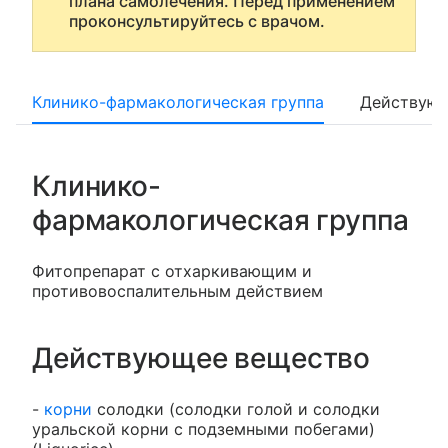
плана самолечения. Перед применением
проконсультируйтесь с врачом.
Клинико-фармакологическая группа
Действующ
Клинико-
фармакологическая группа
Фитопрепарат с отхаркивающим и
противовоспалительным действием
Действующее вещество
-
корни
солодки (солодки голой и солодки
уральской корни с подземными побегами)