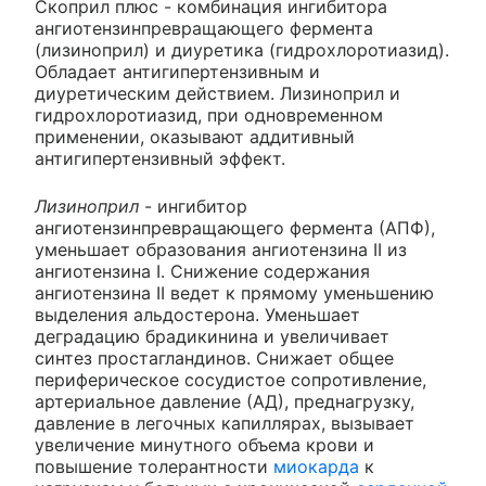
Скоприл плюс - комбинация ингибитора
ангиотензинпревращающего фермента
(лизиноприл) и диуретика (гидрохлоротиазид).
Обладает антигипертензивным и
диуретическим действием. Лизиноприл и
гидрохлоротиазид, при одновременном
применении, оказывают аддитивный
антигипертензивный эффект.
Лизиноприл
- ингибитор
ангиотензинпревращающего фермента (АПФ),
уменьшает образования ангиотензина II из
ангиотензина I. Снижение содержания
ангиотензина II ведет к прямому уменьшению
выделения альдостерона. Уменьшает
деградацию брадикинина и увеличивает
синтез простагландинов. Снижает общее
периферическое сосудистое сопротивление,
артериальное давление (АД), преднагрузку,
давление в легочных капиллярах, вызывает
увеличение минутного объема крови и
повышение толерантности
миокарда
к