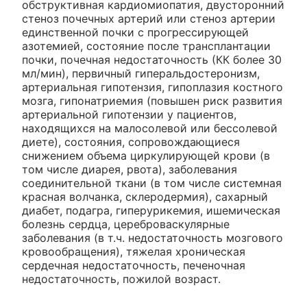
обструктивная кардиомиопатия, двусторонний
стеноз почечных артерий или стеноз артерии
единственной почки с прогрессирующей
азотемией, состояние после трансплантации
почки, почечная недостаточность (КК более 30
мл/мин), первичный гиперальдостеронизм,
артериальная гипотензия, гипоплазия костного
мозга, гипонатриемия (повышен риск развития
артериальной гипотензии у пациентов,
находящихся на малосолевой или бессолевой
диете), состояния, сопровождающиеся
снижением объема циркулирующей крови (в
том числе диарея, рвота), заболевания
соединительной ткани (в том числе системная
красная волчанка, склеродермия), сахарный
диабет, подагра, гиперурикемия, ишемическая
болезнь сердца, цереброваскулярные
заболевания (в т.ч. недостаточность мозгового
кровообращения), тяжелая хроническая
сердечная недостаточность, печеночная
недостаточность, пожилой возраст.