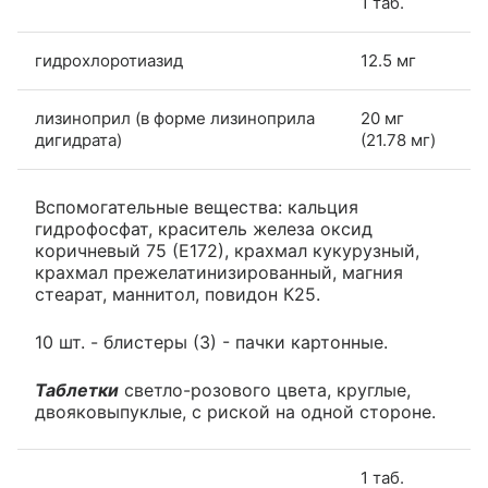
1 таб.
гидрохлоротиазид
12.5 мг
лизиноприл (в форме лизиноприла
20 мг
дигидрата)
(21.78 мг)
Вспомогательные вещества: кальция
гидрофосфат, краситель железа оксид
коричневый 75 (Е172), крахмал кукурузный,
крахмал прежелатинизированный, магния
стеарат, маннитол, повидон К25.
10 шт. - блистеры (3) - пачки картонные.
Таблетки
светло-розового цвета, круглые,
двояковыпуклые, с риской на одной стороне.
1 таб.