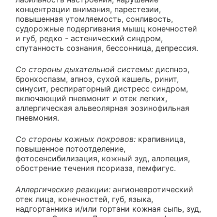
концентрации внимания, парестезии,
повышенная утомляемость, сонливость,
судорожные подергивания мышц конечностей
и губ, редко - астенический синдром,
спутанность сознания, бессонница, депрессия.
Со стороны дыхательной системы:
диспноэ,
бронхоспазм, апноэ, сухой кашель, ринит,
синусит, респираторный дистресс синдром,
включающий пневмонит и отек легких,
аллергическая альвеолярная эозинофильная
пневмония.
Со стороны кожных покровов:
крапивница,
повышенное потоотделение,
фотосенсибилизация, кожный зуд, алопеция,
обострение течения псориаза, пемфигус.
Аллергические реакции:
ангионевротический
отек лица, конечностей, губ, языка,
надгортанника и/или гортани кожная сыпь, зуд,