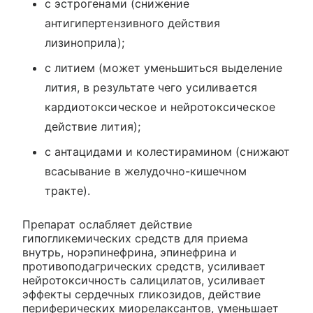
с эстрогенами (снижение
антигипертензивного действия
лизиноприла);
с литием (может уменьшиться выделение
лития, в результате чего усиливается
кардиотоксическое и нейротоксическое
действие лития);
с антацидами и колестирамином (снижают
всасывание в желудочно-кишечном
тракте).
Препарат ослабляет действие
гипогликемических средств для приема
внутрь, норэпинефрина, эпинефрина и
противоподагрических средств, усиливает
нейротоксичность салицилатов, усиливает
эффекты сердечных гликозидов, действие
периферических миорелаксантов, уменьшает