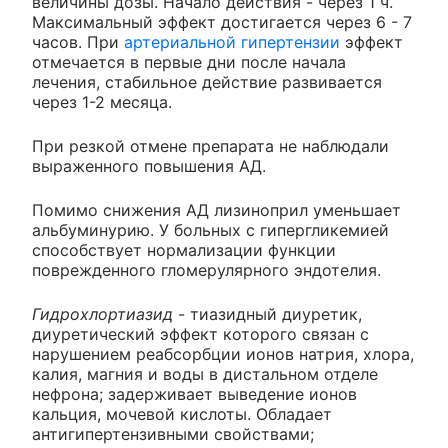
величины дозы. Начало действия - через 1 ч.
Максимальный эффект достигается через 6 - 7
часов. При
артериальной гипертензии
эффект
отмечается в первые дни после начала
лечения, стабильное действие развивается
через 1-2 месяца.
При резкой отмене препарата не наблюдали
выраженного повышения АД.
Помимо снижения АД лизиноприл уменьшает
альбуминурию. У больных с гипергликемией
способствует нормализации функции
поврежденного гломерулярного эндотелия.
Гидрохлортиазид
- тиазидный диуретик,
диуретический эффект которого связан с
нарушением реабсорбции ионов натрия, хлора,
калия, магния и воды в дистальном отделе
нефрона; задерживает выведение ионов
кальция, мочевой кислоты. Обладает
антигипертензивными свойствами;