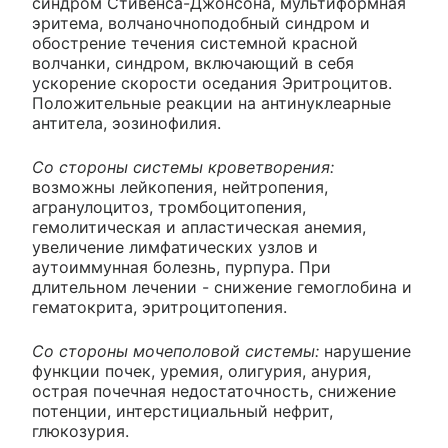
синдром Стивенса-Джонсона, мультиформная
эритема, волчаночноподобный синдром и
обострение течения системной красной
волчанки, синдром, включающий в себя
ускорение скорости оседания Эритроцитов.
Положительные реакции на антинуклеарные
антитела, эозинофилия.
Со стороны системы кроветворения:
возможны лейкопения, нейтропения,
агранулоцитоз, тромбоцитопения,
гемолитическая и апластическая анемия,
увеличение лимфатических узлов и
аутоиммунная болезнь, пурпура. При
длительном лечении - снижение гемоглобина и
гематокрита, эритроцитопения.
Со стороны мочеполовой системы:
нарушение
функции почек, уремия, олигурия, анурия,
острая почечная недостаточность, снижение
потенции, интерстициальный нефрит,
глюкозурия.