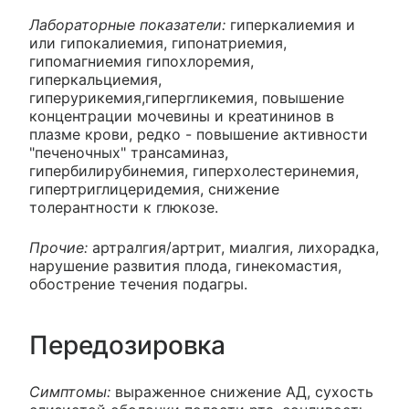
Лабораторные показатели:
гиперкалиемия и
или гипокалиемия, гипонатриемия,
гипомагниемия гипохлоремия,
гиперкальциемия,
гиперурикемия,гипергликемия, повышение
концентрации мочевины и креатининов в
плазме крови, редко - повышение активности
"печеночных" трансаминаз,
гипербилирубинемия, гиперхолестеринемия,
гипертриглицеридемия, снижение
толерантности к глюкозе.
Прочие:
артралгия/артрит, миалгия, лихорадка,
нарушение развития плода, гинекомастия,
обострение течения подагры.
Передозировка
Симптомы:
выраженное снижение АД, сухость