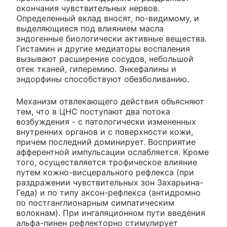
окончания чувствительных нервов.
Определенный вклад вносят, по-видимому, и
выделяющиеся под влиянием масла
эндогенные биологически активные вещества.
Гистамин и другие медиаторы воспаления
вызывают расширение сосудов, небольшой
отек тканей, гиперемию. Энкефалины и
эндорфины способствуют обезболиванию.
Механизм отвлекающего действия объясняют
тем, что в ЦНС поступают два потока
возбуждения - с патологически измененных
внутренних органов и с поверхности кожи,
причем последний доминирует. Восприятие
афферентной импульсации ослабляется. Кроме
того, осуществляется трофическое влияние
путем кожно-висцерального рефлекса (при
раздражении чувствительных зон Захарьина-
Геда) и по типу аксон-рефлекса (антидромно
по постганглионарным симпатическим
волокнам). При ингаляционном пути введения
альфа-пинен рефлекторно стимулирует