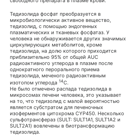
свободного препарата в плазме крови.
Тедизолида фосфат преобразуется в
микробиологически активное вещество,
тедизолид, с помощью эндогенных
плазматических и тканевых фосфатаз. У
человека не обнаруживается других значимых
циркулирующих метаболитов, кроме
тедизолида, на долю которого приходится
приблизительно 95% от общей AUC
радиоактивного углерода в плазме после
однократного перорального приема
тедизолида, меченого радиоактивным
14
изотопом углерода
С.
Не было отмечено распада тедизолида в
микросомах печени человека, это указывает
на то, что тедизолид с малой вероятностью
является субстратом для печеночных
изоферментов цитохрома CYP450. Несколько
сульфотрансфераз (SULT: SULT1A1, SULT1A2 и
SULT2A1) вовлечены в биотрансформацию
тедизолида.