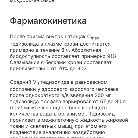
микроорганизмов.
Фармакокинетика
После приема внутрь натощак C
max
тедизолида в плазме крови достигается
примерно в течение 3 ч. Абсолютная
биодоступность составляет примерно 91%.
Связывание с белками крови составляет
приблизительно от 70% до 90%.
Средний V
тедизолида в равновесном
d
состоянии у здорового взрослого человека
после однократного в/в введения 200 мг
тедизолида фосфата варьировал от 67 до 80 л
(приблизительно вдвое больше общего
количества воды в организме). Тедизолид
проникает в межклеточную жидкость жировой
ткани и скелетных мышц, при этом его
воздействие аналогично воздействию