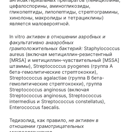
антибактериальных препаратов (пенициллины,
цефалоспорины, аминогликозиды,
гликопептиды, липопептиды, стрептограмины,
хинолоны, макролиды и тетрациклины)
является маловероятной.
In vitro
активен в отношении аэробных и
факультативно анаэробных
грамположительных бактерий:
Staphylococcus
aureus (включая метициллин-резистентный
[MRSA] и метициллин-чувствительный [MSSA]
штаммы), Streptococcus pyogenes (группа А
бета-гемолитические стрептококки),
Streptococcus agalactiae (группа В бета-
гемолитические стрептококки), группа
Streptococcus anginosus (включая
Streptococcus anginosus, Streptococcus
intermedius и Streptococcus constellatus),
Enterococcus faecalis.
Тедизолид, как правило,
не активен в
отношении грамотрицательных