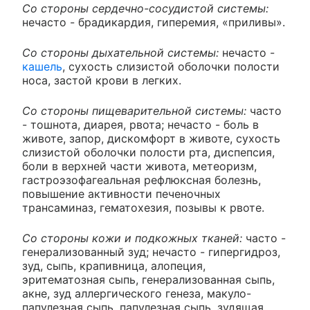
Со стороны сердечно-сосудистой системы:
нечасто - брадикардия, гиперемия, «приливы».
Со стороны дыхательной системы:
нечасто -
кашель
, сухость слизистой оболочки полости
носа, застой крови в легких.
Со стороны пищеварительной системы:
часто
- тошнота, диарея, рвота; нечасто - боль в
животе, запор, дискомфорт в животе, сухость
слизистой оболочки полости рта, диспепсия,
боли в верхней части живота, метеоризм,
гастроэзофагеальная рефлюксная болезнь,
повышение активности печеночных
трансаминаз, гематохезия, позывы к рвоте.
Со стороны кожи и подкожных тканей:
часто -
генерализованный зуд; нечасто - гипергидроз,
зуд, сыпь, крапивница, алопеция,
эритематозная сыпь, генерализованная сыпь,
акне, зуд аллергического генеза, макуло-
папулезная сыпь, папулезная сыпь, зудящая