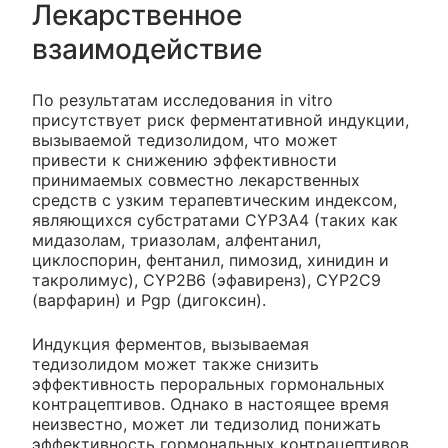
Лекарственное
взаимодействие
По результатам исследования in vitro
присутствует риск ферментативной индукции,
вызываемой тедизолидом, что может
привести к снижению эффективности
принимаемых совместно лекарственных
средств с узким терапевтическим индексом,
являющихся субстратами CYP3A4 (таких как
мидазолам, триазолам, алфентанил,
циклоспорин, фентанил, пимозид, хинидин и
такролимус), CYP2B6 (эфавиренз), CYP2C9
(варфарин) и Pgp (дигоксин).
Индукция ферментов, вызываемая
тедизолидом может также снизить
эффективность пероральных гормональных
контрацептивов. Однако в настоящее время
неизвестно, может ли тедизолид понижать
эффективность гормональных контрацептивов,