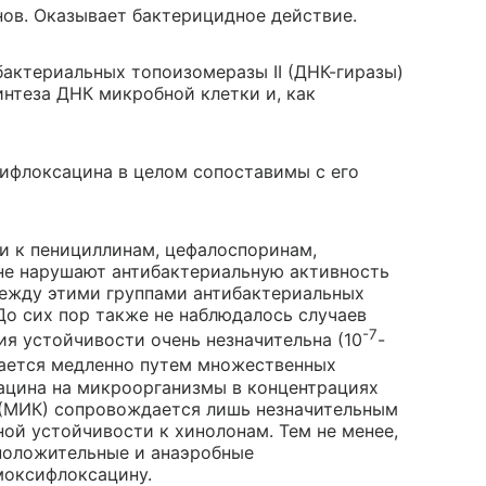
ов. Оказывает бактерицидное действие.
актериальных топоизомеразы II (ДНК-гиразы)
интеза ДНК микробной клетки и, как
флоксацина в целом сопоставимы с его
и к пенициллинам, цефалоспоринам,
не нарушают антибактериальную активность
ежду этими группами антибактериальных
До сих пор также не наблюдалось случаев
-7
я устойчивости очень незначительна (10
-
вается медленно путем множественных
ацина на микроорганизмы в концентрациях
(МИК) сопровождается лишь незначительным
ой устойчивости к хинолонам. Тем не менее,
положительные и анаэробные
моксифлоксацину.