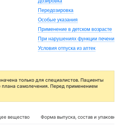
Дозировка
Передозировка
Особые указания
Применение в детском возрасте
При нарушениях функции печени
Условия отпуска из аптек
начена только для специалистов. Пациенты
е плана самолечения. Перед применением
ее вещество
Форма выпуска, состав и упаковка
Фар