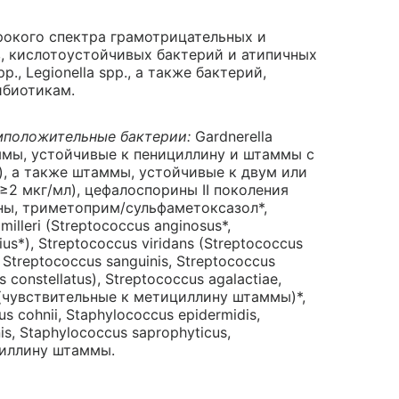
рокого спектра грамотрицательных и
, кислотоустойчивых бактерий и атипичных
., Legionella spp., а также бактерий,
ибиотикам.
мположительные бактерии:
Gardnerella
аммы, устойчивые к пенициллину и штаммы с
, а также штаммы, устойчивые к двум или
≥2 мкг/мл), цефалоспорины II поколения
ны, триметоприм/сульфаметоксазол*,
illeri (Streptococcus anginosus*,
ius*), Streptococcus viridans (Streptococcus
, Streptococcus sanguinis, Streptococcus
s constellatus), Streptococcus agalactiae,
s (чувствительные к метициллину штаммы)*,
 cohnii, Staphylococcus epidermidis,
s, Staphylococcus saprophyticus,
циллину штаммы.