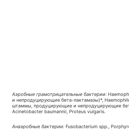
Аэробные грамотрицательные бактерии:
Haemophi
и непродуцирующие бета-лактамазы)*, Haemophilus pa
штаммы, продуцирующие и непродуцирующие бета-л
Acinetobacter baumannii, Proteus vulgaris.
Анаэробные бактерии:
Fusobacterium spp., Porphyro