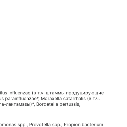
lus influenzae (в т.ч. штаммы продуцирующие
rainfluenzae*, Moraxella catarrhalis (в т.ч.
актамазы)*, Bordetella pertussis,
monas spp., Prevotella spp., Propionibacterium