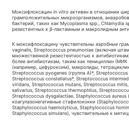
Моксифлоксацин in vitro активен в отношении ши
грамположительных микроорганизмов, анаэробов
бактерий, таких как Mycoplasma spp., Chlamydia spp
резистентных к β-лактамным и макролидным ант
К моксифлоксацину чувствительны
аэробные гра
vaginalis, Streptococcus pneumoniae (включая шт
множественной резистентностью к антибиотикам)
более антибиотикам, таким как пенициллин (МИК 
(например, цефуроксим), макролиды, тетрацикли
Streptococcus pyogenes (группа A)*, Streptococcus m
Streptococcus constellatus*, Streptococcus intermed
viridans, Streptococcus mutans, Streptococcus mitis
salivarius, Streptococcus thermophilus, Streptococcu
Streptococcus dysgalactiae, Staphylococcus aureu
коагулазонегативные стафилококки (Staphylococcus
Staphylococcus haemolyticus, Staphylococcus homini
Staphylococcus simulans), чувствительные к мети