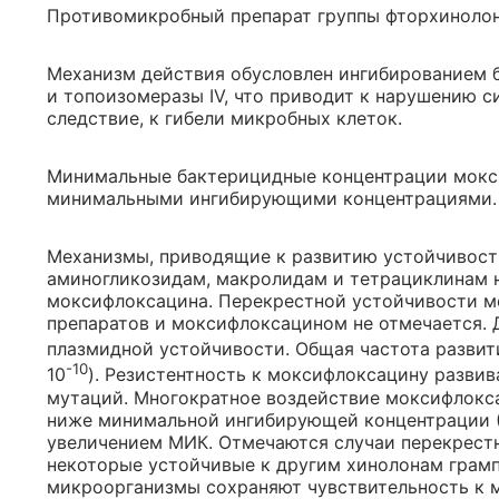
Противомикробный препарат группы фторхинолон
Механизм действия обусловлен ингибированием б
и топоизомеразы IV, что приводит к нарушению с
следствие, к гибели микробных клеток.
Минимальные бактерицидные концентрации мокси
минимальными ингибирующими концентрациями.
Механизмы, приводящие к развитию устойчивост
аминогликозидам, макролидам и тетрациклинам 
моксифлоксацина. Перекрестной устойчивости м
препаратов и моксифлоксацином не отмечается. 
плазмидной устойчивости. Общая частота развити
-10
10
). Резистентность к моксифлоксацину разви
мутаций. Многократное воздействие моксифлокс
ниже минимальной ингибирующей концентрации 
увеличением МИК. Отмечаются случаи перекрестн
некоторые устойчивые к другим хинолонам грам
микроорганизмы сохраняют чувствительность к 