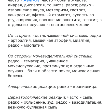
часто -
желтуха
; часто - боли в животе,
диарея, диспепсия, тошнота, рвота; редко -
извращение вкуса, метеоризм, гастрит,
панкреатит, афтозный стоматит, сухость во
рту, анорексия, повышение аппетита, гепатит; в
отдельных случаях - гепатоспленомегалия.
Со стороны костно-мышечной системы:
редко
- артралгия, мышечная атрофия, миалгия;
редко - миопатия.
Со стороны мочевыделительной системы:
редко - гематурия, учащенное
мочеиспускание, протеинурия; в отдельных
случаях - боли в области почек, мочекаменная
болезнь.
Аллергические реакции:
редко - крапивница.
Дерматологические реакции:
часто - сыпь;
редко - облысение, зуд; редко - вазодилатация,
везикуло-буллезная сыпь.