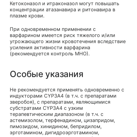
Кетоконазол и итраконазол могут повышать
концентрации атазанавира и ритонавира в
плазме крови.
При одновременном применении с
варфарином имеется риск тяжелого и/или
угрожающего жизни кровотечения вследствие
усиления активности варфарина
(рекомендуется контроль МНО).
Особые указания
Не рекомендуется применять одновременно с
индукторами CYP3A4 (в т.ч. с препаратами
зверобоя), с препаратами, являющимися
субстратами CYP3A4 с узким
терапевтическим диапазоном (в т.ч. с
астемизолом, терфенадином, цизапридом,
пимозидом, хинидином, бепридилом,
эрготамином, дигидроэрготамином,