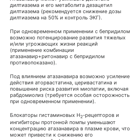
дилтиазема и его метаболита дезацетил
дилтиазема (рекомендуется снижение дозы
дилтиазема на 50% и контроль ЭКГ).
При одновременном применении с бепридилом
возможно потенцирование развития тяжелых
и/или угрожающих жизни реакций
(применение комбинации
атазанавир+ритонавир с бепридилом
противопоказано).
Под влиянием атазанавира возможно усиление
действия аторвастатина, церивастатина и
повышение риска развития миопатии, включая
рабдомиолиз (требуется особая осторожность
при одновременном применении).
Блокаторы гистаминовых H
-рецепторов и
2
ингибиторы протонной помпы уменьшают
концентрацию атазанавира в плазме крови, что
может привести к снижению его