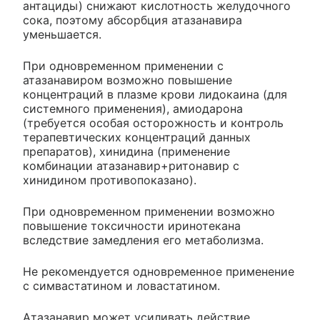
антациды) снижают кислотность желудочного
сока, поэтому абсорбция атазанавира
уменьшается.
При одновременном применении с
атазанавиром возможно повышение
концентраций в плазме крови лидокаина (для
системного применения), амиодарона
(требуется особая осторожность и контроль
терапевтических концентраций данных
препаратов), хинидина (применение
комбинации атазанавир+ритонавир с
хинидином противопоказано).
При одновременном применении возможно
повышение токсичности иринотекана
вследствие замедления его метаболизма.
Не рекомендуется одновременное применение
с симвастатином и ловастатином.
Атазанавир может усиливать действие