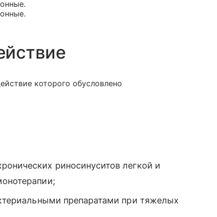
тонные.
тонные.
ействие
ействие которого обусловлено
ронических риносинуситов легкой и
монотерапии;
ктериальными препаратами при тяжелых