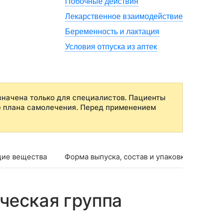
Побочные действия
Лекарственное взаимодействие
Беременность и лактация
Условия отпуска из аптек
начена только для специалистов. Пациенты
е плана самолечения. Перед применением
ие вещества
Форма выпуска, состав и упаковка
Фар
ческая группа