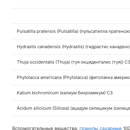
Pulsatilla pratensis (Pulsatilla) (пульсатилла пратенс
Hydrastis canadensis (Hydrastis) (гидрастис канаденс
Thuja occidentalis (Thuja) (туя окциденталис (туя)) C
Phytolacca americana (Phytolacca) (фитолакка америк
Kalium bichromicum (калиум бихромикум) C3
Acidum silicicum (Silicea) (ацидум силицикум (силице
Вспомогательные вещества:
гранулы сахарные
100