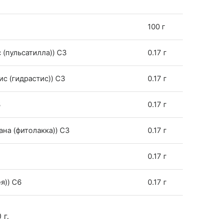
100 г
ис (пульсатилла)) C3
0.17 г
ис (гидрастис)) C3
0.17 г
3
0.17 г
ана (фитолакка)) C3
0.17 г
0.17 г
я)) C6
0.17 г
 г.