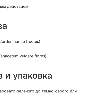
ным действием
ва
rdui mariae fructus)
nacetum vulgare flores)
в и упаковка
еровато-зеленого до темно-серого или