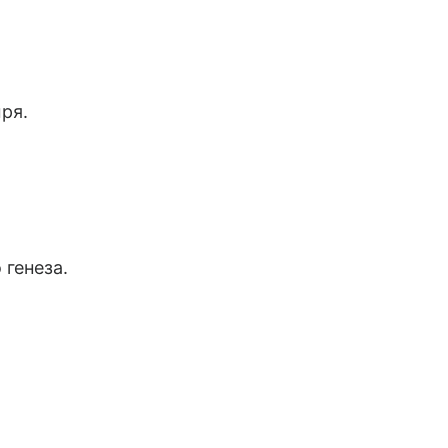
ря.
 генеза.