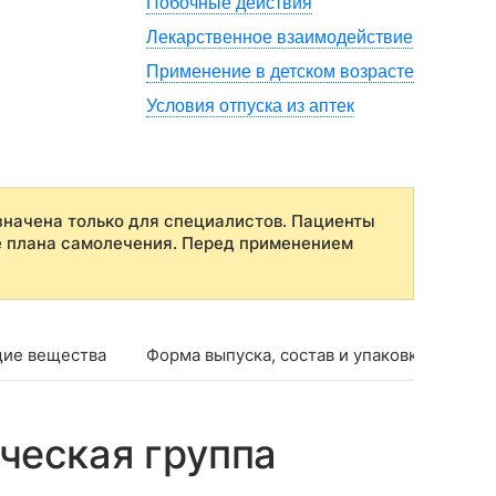
Побочные действия
Лекарственное взаимодействие
Применение в детском возрасте
Условия отпуска из аптек
начена только для специалистов. Пациенты
е плана самолечения. Перед применением
ие вещества
Форма выпуска, состав и упаковка
Фар
ческая группа