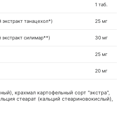
1 таб.
 экстракт танацехол*)
25 мг
й экстракт силимар**)
30 мг
25 мг
20 мг
ный), крахмал картофельный сорт "экстра",
альция стеарат (кальций стеариновокислый),