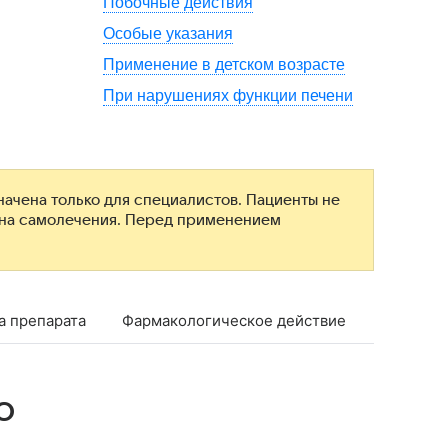
Побочные действия
Особые указания
Применение в детском возрасте
При нарушениях функции печени
ачена только для специалистов. Пациенты не
ана самолечения. Перед применением
а препарата
Фармакологическое действие
Фармако
о