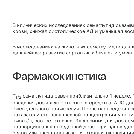
В клинических исследованиях семаглутид оказыв
крови, снижал систолическое АД и уменьшал вос
В исследованиях на животных семаглутид подавл
дальнейшее развитие аортальных бляшек и умень
Фармакокинетика
T
семаглутида равен приблизительно 1 неделе. 
1/2
введения дозы лекарственного средства. AUC дос
еженедельного применения. После п/к введения се
показатели его равновесной концентрации у паци
нмоль/л, соответственно. Экспозиция для доз сем
пропорционально введенной дозе. При п/к введе
бедро или плечо достигается сходная экспозици