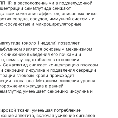
ПП-1Р, а расположенными в поджелудочной
нцентрации семаглутида снижают
дством сочетания эффектов, описанных ниже.
астях сердца, сосудов, иммунной системы и
чно-сосудистые и микроциркуляторные
маглутида (около 1 недели) позволяет
 альбумином является основным механизмом
 к снижению выведения его почками и
го, семаглутид стабилен в отношении
. Семаглутид снижает концентрацию глюкозы
и секреции инсулина и подавления секреции
нтрации глюкозы крови происходит
реции глюкагона. Механизм снижения уровня
порожнения желудка в ранней
семаглутид уменьшает секрецию инсулина и
ировой ткани, уменьшая потребление
жение аппетита, включая усиление сигналов