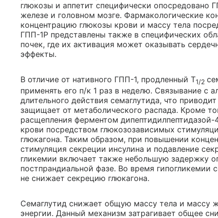
глюкозы и аппетит специфически опосредовано Г
железе и головном мозге. Фармакологические ко
концентрацию глюкозы крови и массу тела посре
ГПП-1Р представлены также в специфических обл
почек, где их активация может оказывать серде
эффекты.
В отличие от нативного ГПП-1, продленный T
се
1/2
применять его п/к 1 раз в неделю. Связывание с
длительного действия семаглутида, что приводит
защищает от метаболического распада. Кроме то
расщепления ферментом дипептидилпептидазой-4
крови посредством глюкозозависимых стимуляци
глюкагона. Таким образом, при повышении конце
стимуляция секреции инсулина и подавление сек
гликемии включает также небольшую задержку о
постпрандиальной фазе. Во время гипогликемии 
не снижает секрецию глюкагона.
Семаглутид снижает общую массу тела и массу ж
энергии. Данный механизм затрагивает общее сни