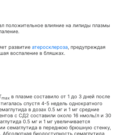
ал положительное влияние на липиды плазмы
паление.
яет развитие
атеросклероза
, предупреждая
шая воспаление в бляшках.
T
в плазме составило от 1 до 3 дней после
max
тигалась спустя 4-5 недель однократного
маглутида в дозах 0.5 мг и 1 мг средние
ентов с СД2 составили около 16 нмоль/л и 30
аглутида 0.5 мг и 1 мг увеличивается
нии семаглутида в переднюю брюшную стенку,
я. Абсолютная биодоступность семаглутида