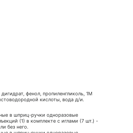
дигидрат, фенол, пропиленгликоль, 1М
истоводородной кислоты, вода д/и.
енные в шприц-ручки одноразовые
кций (1) в комплекте с иглами (7 шт.) -
и без него.
енные в шприц-ручки одноразовые