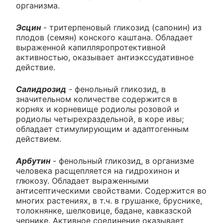
организма.
Эсцин
- тритерпеновый гликозид (сапонин) из
плодов (семян) конского каштана. Обладает
выраженной капилляропротективной
активностью, оказывает антиэкссудативное
действие.
Салидрозид
- фенольный гликозид, в
значительном количестве содержится в
корнях и корневище родиолы розовой и
родиолы четырехраздельной, в коре ивы;
обладает стимулирующим и адаптогенным
действием.
Арбутин
- фенольный гликозид, в организме
человека расщепляется на гидрохинон и
глюкозу. Обладает выраженными
антисептическими свойствами. Содержится во
многих растениях, в т.ч. в грушанке, бруснике,
толокнянке, шелковице, бадане, кавказской
чернике. Активное соединение оказывает