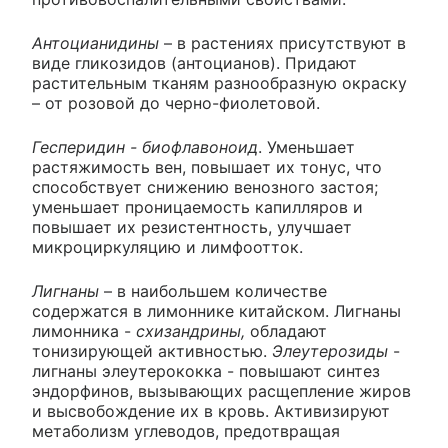
Антоцианидины
– в растениях присутствуют в
виде гликозидов (антоцианов). Придают
растительным тканям разнообразную окраску
– от розовой до черно-фиолетовой.
Гесперидин - биофлавоноид
. Уменьшает
растяжимость вен, повышает их тонус, что
способствует снижению венозного застоя;
уменьшает проницаемость капилляров и
повышает их резистентность, улучшает
микроциркуляцию и лимфоотток.
Лигнаны
– в наибольшем количестве
содержатся в лимоннике китайском. Лигнаны
лимонника -
схизандрины,
обладают
тонизирующей активностью.
Элеутерозиды
-
лигнаны элеутерококка - повышают синтез
эндорфинов, вызывающих расщепление жиров
и высвобождение их в кровь. Активизируют
метаболизм углеводов, предотвращая