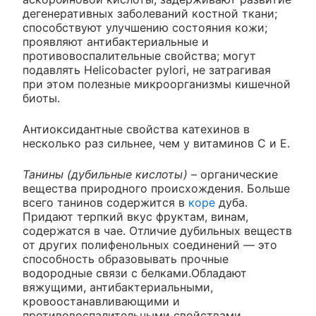
дегенеративных заболеваний костной ткани;
способствуют улучшению состояния кожи;
проявляют антибактериальные и
противовоспалительные свойства; могут
подавлять Helicobacter pylori, не затрагивая
при этом полезные микроорганизмы кишечной
биоты.
Антиоксидантные свойства катехинов в
несколько раз сильнее, чем у витаминов С и Е.
Танины (дубильные кислоты)
– органические
вещества природного происхождения. Больше
всего танинов содержится в
коре
дуба.
Придают терпкий вкус фруктам, винам,
содержатся в чае. Отличие дубильных веществ
от других полифенольных соединений — это
способность образовывать прочные
водородные связи с белками.Обладают
вяжущими, антибактериальными,
кровоостанавливающими и
противовоспалительными свойствами.