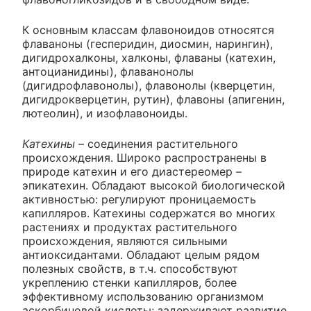
К основным классам флавоноидов относятся
флаваноны (гесперидин, диосмин, нарингин),
дигидрохалконы, халконы, флаваны (катехин,
антоцианидины), флаванонолы
(дигидрофлавонолы), флавонолы (кверцетин,
дигидрокверцетин, рутин), флавоны (апигенин,
лютеолин), и изофлавоноиды.
Катехины
– соединения растительного
происхождения. Широко распространены в
природе катехин и его диастереомер –
эпикатехин. Обладают высокой биологической
активностью: регулируют проницаемость
капилляров. Катехины содержатся во многих
растениях и продуктах растительного
происхождения, являются сильными
антиоксидантами. Обладают целым рядом
полезных свойств, в т.ч. способствуют
укреплению стенки капилляров, более
эффективному использованию организмом
аскорбиновой кислоты; задерживают развитие