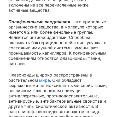
включены не все перечисленные ниже
активные вещества.
Полифенольные соединения
- это природные
органические вещества, в молекуле которых
имеется 2 или более фенольные группы.
Являются антиоксидантами. Способны
оказывать бактерицидное действие, улучшают
состояние иммунной системы, уменьшают
проницаемость капилляров. К полифенольным
соединениям относятся флавоноиды, танин;
лигнаны.
Флавоноиды широко распространены в
растительном
мире
. Они обладают
выраженными антиоксидантными свойствами,
различным флавоноидам присущи
антиаллергенные, противовоспалительные,
антивирусные, антибактериальные свойства и
другие типы биологической активности. В
растениях флавоноиды встречаются в виде
флавоногликозидов и в свободном виде.