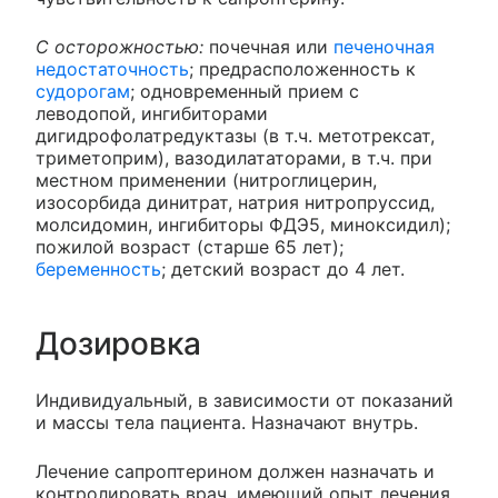
С осторожностью:
почечная или
печеночная
недостаточность
; предрасположенность к
судорогам
; одновременный прием с
леводопой, ингибиторами
дигидрофолатредуктазы (в т.ч. метотрексат,
триметоприм), вазодилататорами, в т.ч. при
местном применении (нитроглицерин,
изосорбида динитрат, натрия нитропруссид,
молсидомин, ингибиторы ФДЭ5, миноксидил);
пожилой возраст (старше 65 лет);
беременность
; детский возраст до 4 лет.
Дозировка
Индивидуальный, в зависимости от показаний
и массы тела пациента. Назначают внутрь.
Лечение сапроптерином должен назначать и
контролировать врач, имеющий опыт лечения