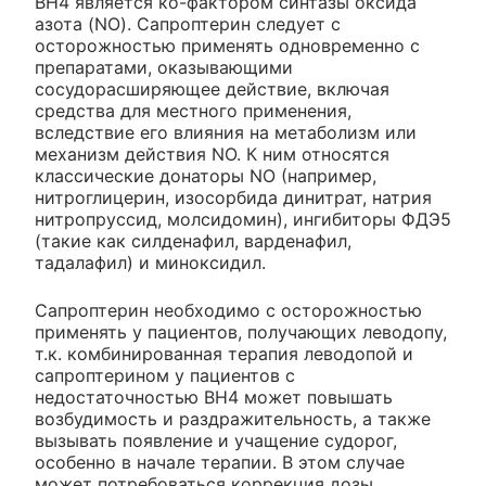
ВН4 является ко-фактором синтазы оксида
азота (NO). Сапроптерин следует с
осторожностью применять одновременно с
препаратами, оказывающими
сосудорасширяющее действие, включая
средства для местного применения,
вследствие его влияния на метаболизм или
механизм действия NO. К ним относятся
классические донаторы NO (например,
нитроглицерин, изосорбида динитрат, натрия
нитропруссид, молсидомин), ингибиторы ФДЭ5
(такие как силденафил, варденафил,
тадалафил) и миноксидил.
Сапроптерин необходимо с осторожностью
применять у пациентов, получающих леводопу,
т.к. комбинированная терапия леводопой и
сапроптерином у пациентов с
недостаточностью ВН4 может повышать
возбудимость и раздражительность, а также
вызывать появление и учащение судорог,
особенно в начале терапии. В этом случае
может потребоваться коррекция дозы