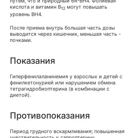
путем, что и природный 6R-BH4. Фолиевая
кислота и витамин В
могут повышать
12
уровень ВН4.
После приема внутрь большая часть дозы
выводится через кишечник, меньшая часть -
почками.
Показания
Гиперфенилаланинемия у взрослых и детей с
фенилкетонурией или нарушением обмена
тетрагидробиоптерина (в комбинации с
диетой).
Противопоказания
Период грудного вскармливания; повышенная
чувствительность к сапроптерину.