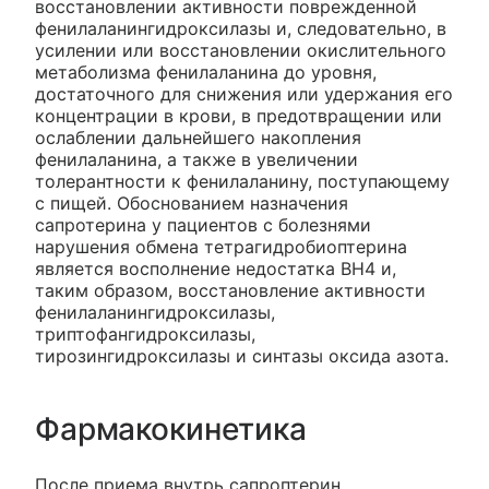
восстановлении активности поврежденной
фенилаланингидроксилазы и, следовательно, в
усилении или восстановлении окислительного
метаболизма фенилаланина до уровня,
достаточного для снижения или удержания его
концентрации в крови, в предотвращении или
ослаблении дальнейшего накопления
фенилаланина, а также в увеличении
толерантности к фенилаланину, поступающему
с пищей. Обоснованием назначения
сапротерина у пациентов с болезнями
нарушения обмена тетрагидробиоптерина
является восполнение недостатка ВН4 и,
таким образом, восстановление активности
фенилаланингидроксилазы,
триптофангидроксилазы,
тирозингидроксилазы и синтазы оксида азота.
Фармакокинетика
После приема внутрь сапроптерин