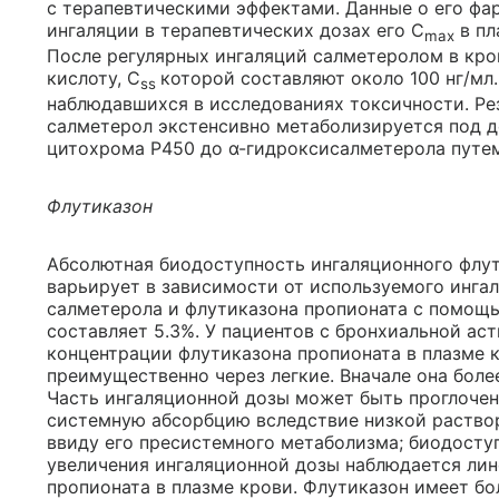
с терапевтическими эффектами. Данные о его фар
ингаляции в терапевтических дозах его C
в пл
max
После регулярных ингаляций салметеролом в кр
кислоту, C
которой составляют около 100 нг/мл.
ss
наблюдавшихся в исследованиях токсичности. Резу
салметерол экстенсивно метаболизируется под 
цитохрома Р450 до α-гидроксисалметерола путем
Флутиказон
Абсолютная биодоступность ингаляционного флу
варьирует в зависимости от используемого инга
салметерола и флутиказона пропионата с помощь
составляет 5.3%. У пациентов с бронхиальной ас
концентрации флутиказона пропионата в плазме 
преимущественно через легкие. Вначале она более
Часть ингаляционной дозы может быть проглочена
системную абсорбцию вследствие низкой раство
ввиду его пресистемного метаболизма; биодосту
увеличения ингаляционной дозы наблюдается лин
пропионата в плазме крови. Флутиказон имеет б