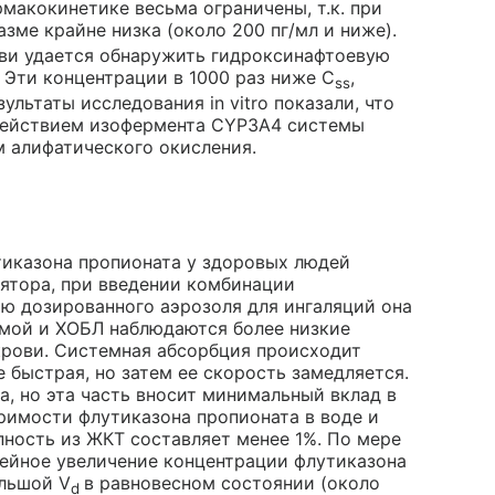
макокинетике весьма ограничены, т.к. при
азме крайне низка (около 200 пг/мл и ниже).
ови удается обнаружить гидроксинафтоевую
 Эти концентрации в 1000 раз ниже C
,
ss
льтаты исследования in vitro показали, что
действием изофермента CYP3A4 системы
 алифатического окисления.
тиказона пропионата у здоровых людей
лятора, при введении комбинации
ю дозированного аэрозоля для ингаляций она
тмой и ХОБЛ наблюдаются более низкие
крови. Системная абсорбция происходит
 быстрая, но затем ее скорость замедляется.
, но эта часть вносит минимальный вклад в
римости флутиказона пропионата в воде и
пность из ЖКТ составляет менее 1%. По мере
ейное увеличение концентрации флутиказона
ольшой V
в равновесном состоянии (около
d