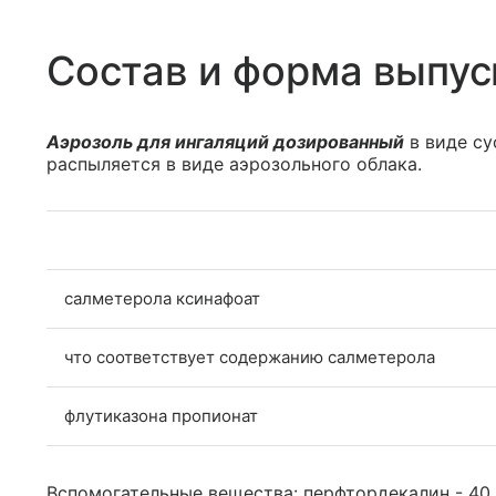
Состав и форма выпус
Аэрозоль для ингаляций дозированный
в виде су
распыляется в виде аэрозольного облака.
салметерола ксинафоат
что соответствует содержанию салметерола
флутиказона пропионат
Вспомогательные вещества: перфтордекалин - 40 