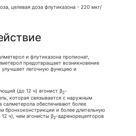
оза, целевая доза флутиказона - 220 мкг/
ействие
лметерол и флутиказона пропионат,
лметерол предотвращает возникновение
 улучшает легочную функцию и
ющий (до 12 ч) агонист β
-
2
пь, которая связывается с наружным
а салметерола обеспечивают более
м бронхоконстрикции и более длительную
2 ч), чем агонисты β
-адренорецепторов
2