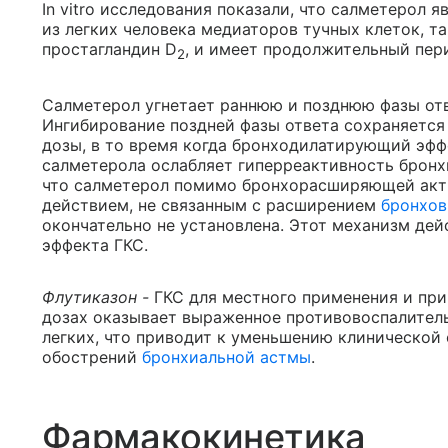
In vitro исследования показали, что салметеро
из легких человека медиаторов тучных клеток, т
простагландин D
, и имеет продолжительный пер
2
Салметерол угнетает раннюю и позднюю фазы от
Ингибирование поздней фазы ответа сохраняется 
дозы, в то время когда бронходилатирующий эфф
салметерола ослабляет гиперреактивность бронхи
что салметерол помимо бронхорасширяющей акт
действием, не связанным с расширением
бронхов
окончательно не установлена. Этот механизм дей
эффекта ГКС.
Флутиказон -
ГКС для местного применения и пр
дозах оказывает выраженное противовоспалитель
легких, что приводит к уменьшению клинической
обострений
бронхиальной астмы
.
Фармакокинетика