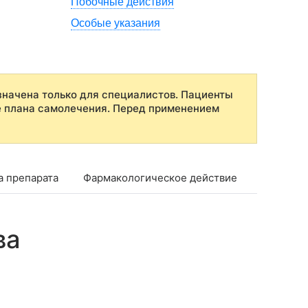
Побочные действия
Особые указания
начена только для специалистов. Пациенты
е плана самолечения. Перед применением
а препарата
Фармакологическое действие
Фармако
ва