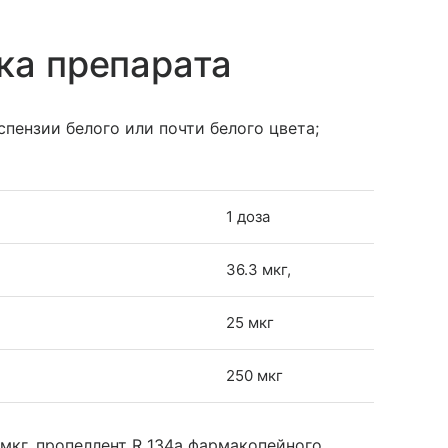
ка препарата
спензии белого или почти белого цвета;
1 доза
36.3 мкг,
25 мкг
250 мкг
мкг, пропеллент R 134a фармакопейного