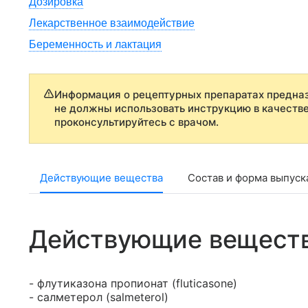
Дозировка
Лекарственное взаимодействие
Беременность и лактация
Информация о рецептурных препаратах предназ
не должны использовать инструкцию в качеств
проконсультируйтесь с врачом.
Действующие вещества
Состав и форма выпуск
Действующие вещест
- флутиказона пропионат (fluticasone)
- салметерол (salmeterol)