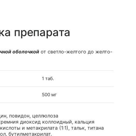
ка препарата
чной оболочкой
от светло-желтого до желто-
1 таб.
500 мг
цин, повидон, целлюлоза
кремния диоксид коллоидный, кальция
ислоты и метакрилата (1:1), тальк, титана
ол, бутилметакрилат.