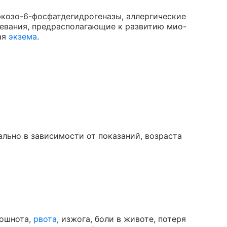
юкозо-6-фосфатдегидрогеназы, аллергические
левания, предрасполагающие к развитию мио-
ая
экзема
.
льно в зависимости от показаний, возраста
тошнота,
рвота
, изжога, боли в животе, потеря