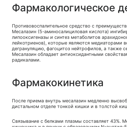
Фармакологическое д
Противовоспалительное средство с преимуществ
Месалазин (5-аминосалициловая кислота) ингиби
липооксигеназы и синтез метаболитов арахидоно
лейкотриенов), которые являются медиаторами в
дегрануляцию, фагоцитоз нейтрофилов, а также 
Месалазин обладает антиоксидантными свойства
радикалами.
Фармакокинетика
После приема внутрь месалазин медленно высво
дистальном отделе тонкой кишки и в толстой киш
Связывание с белками плазмы составляет 43%. М
кишечника и в печени с образованием N-ацетил-5