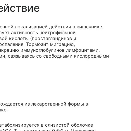
ействие
енной локализацией действия в кишечнике.
рует активность нейтрофильной
вой кислоты (простагландинов и
оспаления. Тормозит миграцию,
секрецию иммуноглобулинов лимфоцитами.
ми, связываясь со свободными кислородными
бождается из лекарственной формы в
ке.
етаболизируется в слизистой оболочке
-АСК. T
составляет 0.5-2 ч. Месалазин