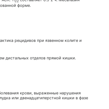
1/2
рованной форме.
лактика рецидивов при язвенном колите и
ием дистальных отделов прямой кишки.
болевания крови, выраженные нарушения
елудка или двенадцатиперстной кишки в фазе