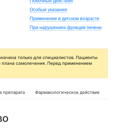
Побочные действия
Особые указания
Применение в детском возрасте
При нарушениях функции печени
начена только для специалистов. Пациенты
е плана самолечения. Перед применением
а препарата
Фармакологическое действие
Фармако
во