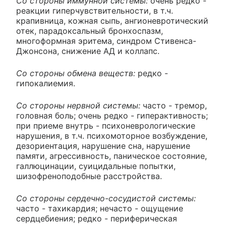
Со стороны иммунной системы:
очень редко -
реакции гиперчувствительности, в т.ч.
крапивница, кожная сыпь, ангионевротический
отек, парадоксальный бронхоспазм,
многоформная эритема, синдром Стивенса-
Джонсона, снижение АД и коллапс.
Со стороны обмена веществ:
редко -
гипокалиемия.
Со стороны нервной системы:
часто - тремор,
головная боль; очень редко - гиперактивность;
при приеме внутрь - психоневрологические
нарушения, в т.ч. психомоторное возбуждение,
дезориентация, нарушение сна, нарушение
памяти, агрессивность, паническое состояние,
галлюцинации, суицидальные попытки,
шизофреноподобные расстройства.
Со стороны сердечно-сосудистой системы:
часто - тахикардия; нечасто - ощущение
сердцебиения; редко - периферическая