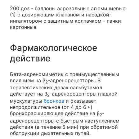
200 доз - баллоны аэрозольные алюминиевые
(1) с дозирующим клапаном и насадкой-
ингалятором с защитным колпачком - пачки
картонные.
Фармакологическое
действие
Бета-адреномиметик с преимущественным
влиянием на β
-адренорецепторы. В
2
терапевтических дозах сальбутамол
действует на β
-адренорецепторы гладкой
2
мускулатуры
бронхов
и оказывает
непродолжительное (от 4 до 6 ч)
бронхорасширяющее действие на β
-
2
адренорецепторы с быстрым наступлением
действия (в течение 5 мин) при обратимой
обструкции дыхательных путей.