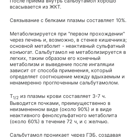
После приема внутрь сальбутамол хорошо
всасывается из ЖКТ.
Связывание с белками плазмы составляет 10%.
Метаболизируется при "первом прохождении"
через печень и, возможно, в стенке кишечника;
основной метаболит - неактивный сульфатный
конъюгат. Сальбутамол не метаболизируется в
легких, таким образом его конечный
метаболизм и выведение после ингаляции
зависит от способа применения, который
определяет соотношение между вдыхаемым и
ненамеренно проглоченным сальбутамолом.
T
из плазмы крови составляет 3-7 ч.
1/2
Выводится почками, преимущественно в
неизмененном виде (около 90%) и в виде
неактивного фенолсульфатного метаболита
(около 60%) в течение 72 ч, и с желчью.
Сальбутамол проникает через ГЭБ, создавая