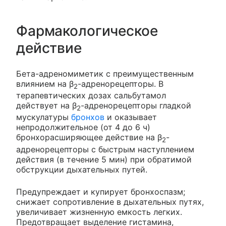
Фармакологическое
действие
Бета-адреномиметик с преимущественным
влиянием на β
-адренорецепторы. В
2
терапевтических дозах сальбутамол
действует на β
-адренорецепторы гладкой
2
мускулатуры
бронхов
и оказывает
непродолжительное (от 4 до 6 ч)
бронхорасширяющее действие на β
-
2
адренорецепторы с быстрым наступлением
действия (в течение 5 мин) при обратимой
обструкции дыхательных путей.
Предупреждает и купирует бронхоспазм;
снижает сопротивление в дыхательных путях,
увеличивает жизненную емкость легких.
Предотвращает выделение гистамина,