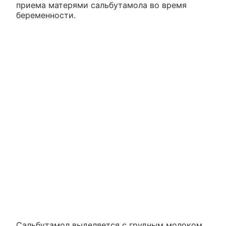
приема матерями сальбутамола во время
беременности.
Сальбутамол выделяется с грудным молоком,