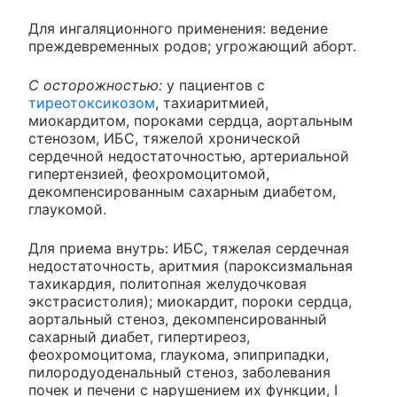
Для ингаляционного применения: ведение
преждевременных родов; угрожающий аборт.
С осторожностью:
у пациентов с
тиреотоксикозом
, тахиаритмией,
миокардитом, пороками сердца, аортальным
стенозом, ИБС, тяжелой хронической
сердечной недостаточностью, артериальной
гипертензией, феохромоцитомой,
декомпенсированным сахарным диабетом,
глаукомой.
Для приема внутрь: ИБС, тяжелая сердечная
недостаточность, аритмия (пароксизмальная
тахикардия, политопная желудочковая
экстрасистолия); миокардит, пороки сердца,
аортальный стеноз, декомпенсированный
сахарный диабет, гипертиреоз,
феохромоцитома, глаукома, эпиприпадки,
пилородуоденальный стеноз, заболевания
почек и печени с нарушением их функции, I