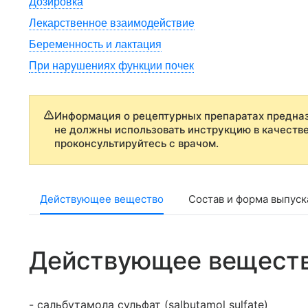
Дозировка
Лекарственное взаимодействие
Беременность и лактация
При нарушениях функции почек
Информация о рецептурных препаратах предназ
не должны использовать инструкцию в качеств
проконсультируйтесь с врачом.
Действующее вещество
Состав и форма выпуск
Действующее вещест
- сальбутамола сульфат (salbutamol sulfate)