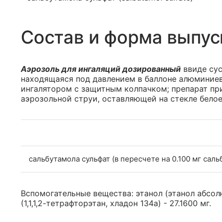
Состав и форма выпус
Аэрозоль для ингаляций дозированный
ввиде сус
находящаяся под давлением в баллоне алюминие
ингалятором с защитным колпачком; препарат при
аэрозольной струи, оставляющей на стекле белое
сальбутамола сульфат (в пересчете на 0.100 мг саль
Вспомогательные вещества: этанол (этанол абсол
(1,1,1,2-тетрафторэтан, хладон 134а) - 27.1600 мг.