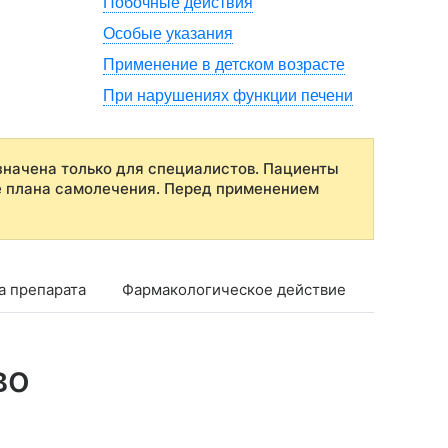
Побочные действия
Особые указания
Применение в детском возрасте
При нарушениях функции печени
начена только для специалистов. Пациенты
е плана самолечения. Перед применением
а препарата
Фармакологическое действие
Фармако
во