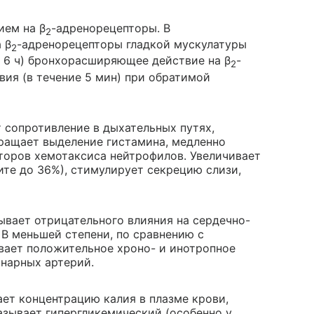
ием на β
-адренорецепторы. В
2
 β
-адренорецепторы гладкой мускулатуры
2
 6 ч) бронхорасширяющее действие на β
-
2
ия (в течение 5 мин) при обратимой
 сопротивление в дыхательных путях,
ращает выделение гистамина, медленно
торов хемотаксиса нейтрофилов. Увеличивает
те до 36%), стимулирует секрецию слизи,
ывает отрицательного влияния на сердечно-
В меньшей степени, по сравнению с
вает положительное хроно- и инотропное
нарных артерий.
ет концентрацию калия в плазме крови,
казывает гипергликемический (особенно у