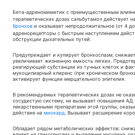
Бета-адреномиметик с преимущественным влиян
терапевтических дозах сальбутамол действует на
бронхов
и оказывает непродолжительное (от 4 до
адренорецепторы с быстрым наступлением действ
обструкции дыхательных путей.
Предупреждает и купирует бронхоспазм; снижает
увеличивает жизненную емкость легких. Предотв
реагирующей субстанции из тучных клеток и фак
мукоцилиарный клиренс (при хроническом бронхи
активирует функции мерцательного эпителия.
В рекомендуемых терапевтических дозах не оказ
сосудистую систему, не вызывает повышения АД. 
лекарственными препаратами этой группы, оказы
действие на
миокард
. Вызывает расширение коро
Обладает рядом метаболических эффектов: снижа
влияет на гликогенолиз и выделение инсулина, о