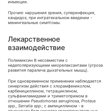
инъекции.
Прочие
: нарушения зрения, суперинфекция,
кандидоз, при интратекальном введении -
менингеальные симптомы.
Лекарственное
взаимодействие
Полимиксин В несовместим с
недеполяризующими миорелаксантами (угроза
развития паралича дыхательных мышц).
При одновременном применении наблюдается
синергизм действия с хлорамфениколом,
карбенициллином, тетрациклином,
сульфаниламидами и триметопримом в
отношении
Pseudomonas aeruginosa, Proteus
spp., Serratia spp.;
с ампициллином - в
отношении большинства грамотрицательных