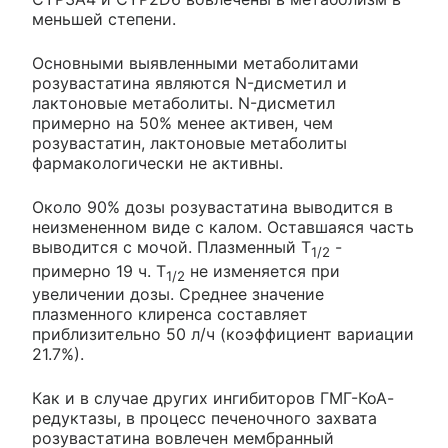
меньшей степени.
Основными выявленными метаболитами
розувастатина являются N-дисметил и
лактоновые метаболиты. N-дисметил
примерно на 50% менее активен, чем
розувастатин, лактоновые метаболиты
фармакологически не активны.
Около 90% дозы розувастатина выводится в
неизмененном виде с калом. Оставшаяся часть
выводится с мочой. Плазменный T
-
1/2
примерно 19 ч. T
не изменяется при
1/2
увеличении дозы. Среднее значение
плазменного клиренса составляет
приблизительно 50 л/ч (коэффициент вариации
21.7%).
Как и в случае других ингибиторов ГМГ-КоА-
редуктазы, в процесс печеночного захвата
розувастатина вовлечен мембранный