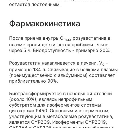
остается постоянным.
Фармакокинетика
После приема внутрь C
розувастатина в
max
плазме крови достигается приблизительно
через 5 ч. Биодоступность - примерно 20%.
Розувастатин накапливается в печени. V
-
d
примерно 134 л. Связывание с белками плазмы
(преимущественно с альбумином) составляет
приблизительно 90%.
Биотрансформируется в небольшой степени
(около 10%), являясь непрофильным
субстратом для изоферментов системы
цитохрома Р450. Основным изоферментом,
участвующим в метаболизме розувастатина,
является CYP2C9. Изоферменты CYP2C19,
CYP3A4 и CYP2D6 вовлечены в метаболизм в