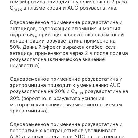
гемфиброзила приводит к увеличению в 2 раза
C
в плазме крови и AUC розувастатина.
max
Одновременное применение розувастатина и
антацидов, содержащих алюминия и магния
гидроксид, приводит к снижению плазменной
концентрации розувастатина примерно на
50%. Данный эффект выражен слабее, если
антациды применяются через 2 ч после приема
розувастатина (клиническое значение
неизвестно).
Одновременное применение розувастатина и
эритромицина приводит к уменьшению AUC
розувастатина на 20% и C
розувастатина на
max
30% (вероятно, в результате усиления
моторики кишечника, вызываемого приемом
эритромицина).
Одновременное применение розувастатина и
пероральных контрацептивов увеличивает
AUC этинилэстрадиола и AUC норгестрела на