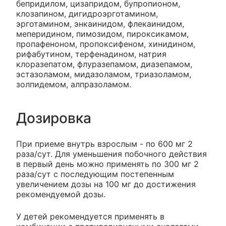
бепридилом, цизапридом, бупропионом,
клозапином, дигидроэрготамином,
эрготамином, энкаинидом, флекаинидом,
меперидином, пимозидом, пироксикамом,
пропафеноном, пропоксифеном, хинидином,
рифабутином, терфенадином, натрия
клоразепатом, флуразепамом, диазепамом,
эстазоламом, мидазоламом, триазоламом,
золпидемом, алпразоламом.
Дозировка
При приеме внутрь взрослым - по 600 мг 2
раза/сут. Для уменьшения побочного действия
в первый день можно применять по 300 мг 2
раза/сут с последующим постепенным
увеличением дозы на 100 мг до достижения
рекомендуемой дозы.
У детей рекомендуется применять в