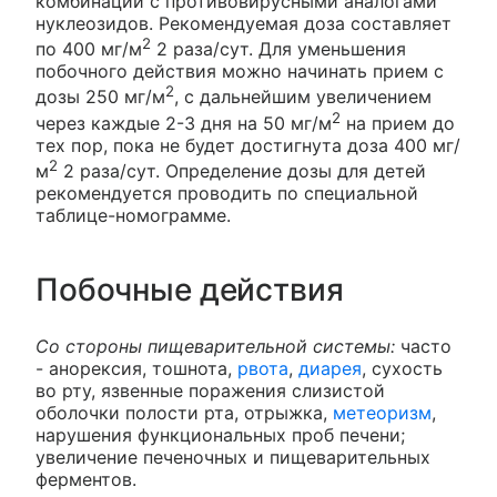
комбинации с противовирусными аналогами
нуклеозидов. Рекомендуемая доза составляет
2
по 400 мг/м
2 раза/сут. Для уменьшения
побочного действия можно начинать прием с
2
дозы 250 мг/м
, с дальнейшим увеличением
2
через каждые 2-3 дня на 50 мг/м
на прием до
тех пор, пока не будет достигнута доза 400 мг/
2
м
2 раза/сут. Определение дозы для детей
рекомендуется проводить по специальной
таблице-номограмме.
Побочные действия
Со стороны пищеварительной системы:
часто
- анорексия, тошнота,
рвота
,
диарея
, сухость
во рту, язвенные поражения слизистой
оболочки полости рта, отрыжка,
метеоризм
,
нарушения функциональных проб печени;
увеличение печеночных и пищеварительных
ферментов.