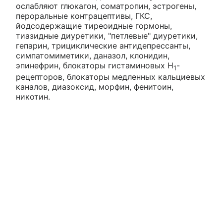
ослабляют глюкагон, соматропин, эстрогены,
пероральные контрацептивы, ГКС,
йодсодержащие тиреоидные гормоны,
тиазидные диуретики, "петлевые" диуретики,
гепарин, трициклические антидепрессанты,
симпатомиметики, даназол, клонидин,
эпинефрин, блокаторы гистаминовых Н
-
1
рецепторов, блокаторы медленных кальциевых
каналов, диазоксид, морфин, фенитоин,
никотин.