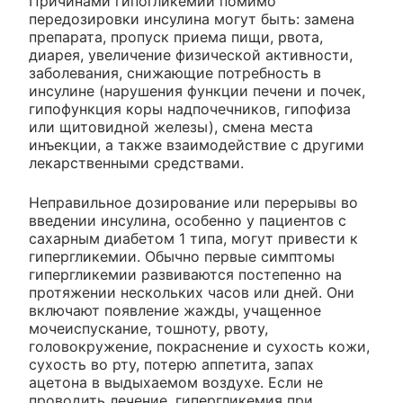
Причинами гипогликемии помимо
передозировки инсулина могут быть: замена
препарата, пропуск приема пищи, рвота,
диарея, увеличение физической активности,
заболевания, снижающие потребность в
инсулине (нарушения функции печени и почек,
гипофункция коры надпочечников, гипофиза
или щитовидной железы), смена места
инъекции, а также взаимодействие с другими
лекарственными средствами.
Неправильное дозирование или перерывы во
введении инсулина, особенно у пациентов с
сахарным диабетом 1 типа, могут привести к
гипергликемии. Обычно первые симптомы
гипергликемии развиваются постепенно на
протяжении нескольких часов или дней. Они
включают появление жажды, учащенное
мочеиспускание, тошноту, рвоту,
головокружение, покраснение и сухость кожи,
сухость во рту, потерю аппетита, запах
ацетона в выдыхаемом воздухе. Если не
проводить лечение, гипергликемия при