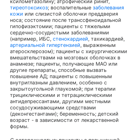
ксилометазолину; атрофический ринит,
тиреотоксикоз
; воспалительные
заболевания
кожи
или слизистой оболочки преддверия
носа; состояние после транссфеноидальной
гипофизэктомии; пациенты с тяжелыми
сердечно-сосудистыми заболеваниями
(например, ИБС,
стенокардией
, тахикардией,
артериальной гипертензией
, выраженным
атеросклерозом); пациенты с хирургическими
вмешательствами на мозговых оболочках в
анамнезе; пациенты, получающие МАО или
другие препараты, способные вызвать
повышение АД; пациенты с повышенным
внутриглазным давлением, особенно с
закрытоугольной глаукомой; при терапии
трициклическими и тетрациклическими
антидепрессантами, другими местными
сосудосуживающими средствами
(деконгестантами); беременность; детский
возраст - в зависимости от лекарственной
формы.
С осторожностью:
пациенты с повышенной