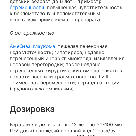
детский возраст до 6 лет; I триместр
беременности
; повышенная чувствительность
к беклометазону и вспомогательным
веществам применяемого препарата.
С осторожностью
Амебиаз
;
глаукома
; тяжелая печеночная
недостаточность; гипотиреоз; недавно
перенесенный инфаркт миокарда; изъязвления
носовой перегородки; после недавно
перенесенных хирургических вмешательств в
полости носа или травмах носа; во II и III
триместрах беременности; период лактации
(грудного вскармливания).
Дозировка
Взрослые и дети старше 12 лет: по 50-100 мкг
(1-2 дозы) в каждый носовой ход 2 раза/сут;