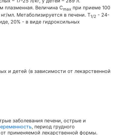
лых – 17-25 л/кг, у детей – 289 л.
м плазменная. Величина C
при приеме 100
max
16 нг/мл. Метаболизируется в печени. T
- 24-
1/2
иде, 20% - в виде гидроксильных
лых и детей (в зависимости от лекарственной
трые заболевания печени, острые и
беременность
, период грудного
и от применяемой лекарственной формы.