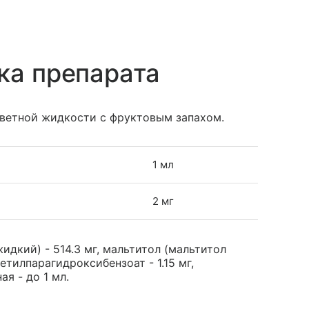
ка препарата
цветной жидкости с фруктовым запахом.
1 мл
2 мг
дкий) - 514.3 мг, мальтитол (мальтитол
метилпарагидроксибензоат - 1.15 мг,
я - до 1 мл.