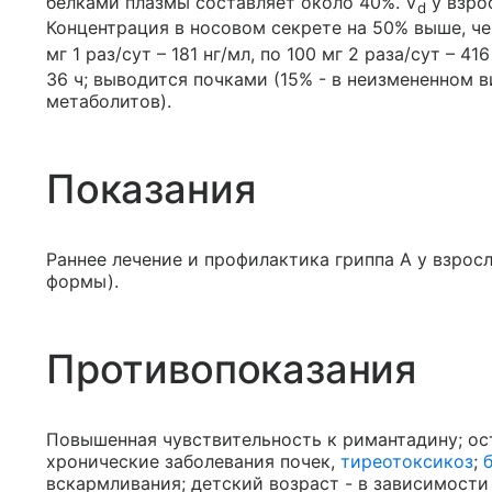
белками плазмы составляет около 40%. V
у взрос
d
Концентрация в носовом секрете на 50% выше, че
мг 1 раз/сут – 181 нг/мл, по 100 мг 2 раза/сут – 4
36 ч; выводится почками (15% - в неизмененном в
метаболитов).
Показания
Раннее лечение и профилактика гриппа А у взрос
формы).
Противопоказания
Повышенная чувствительность к римантадину; ос
хронические заболевания почек,
тиреотоксикоз
;
вскармливания; детский возраст - в зависимост