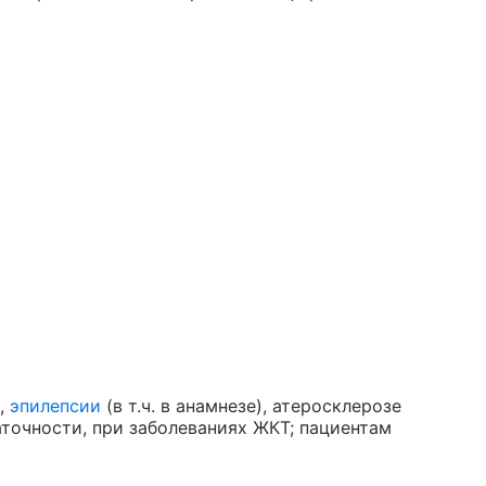
,
эпилепсии
(в т.ч. в анамнезе), атеросклерозе
аточности, при заболеваниях ЖКТ; пациентам