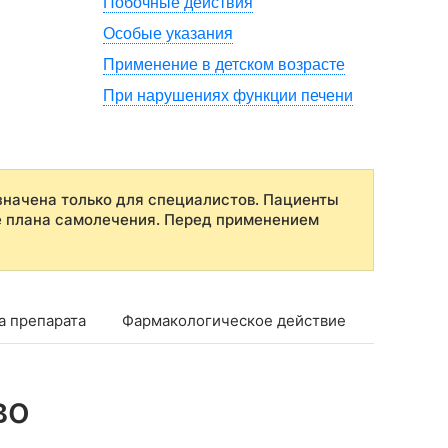
Побочные действия
Особые указания
Применение в детском возрасте
При нарушениях функции печени
начена только для специалистов. Пациенты
е плана самолечения. Перед применением
а препарата
Фармакологическое действие
Фармако
во