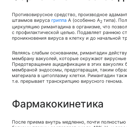
Противовирусное средство, производное адамант
штаммов вируса
гриппа
А (особенно А
типа). По
2
циркуляцию римантадина в организме, что позволя
с профилактической целью. Подавляет раннюю с
проникновения вируса в клетку и до начальной т
Являясь слабым основанием, римантадин действ
мембрану вакуолей, которые окружают вирусные 
Предотвращение ацидификации в этих вакуолях б
мембраной эндосомы, предотвращая, таким образ
материала в цитоплазму клетки. Римантадин такж
т.е. прерывает транскрипцию вирусного генома.
Фармакокинетика
После приема внутрь медленно, почти полностью