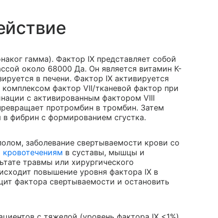
ействие
наког гамма). Фактор IX представляет собой
ссой около 68000 Да. Он является витамин К-
ируется в печени. Фактор IX активируется
 комплексом фактор VII/тканевой фактор при
инации с активированным фактором VIII
превращает протромбин в тромбин. Затем
 в фибрин с формированием сгустка.
 полом, заболевание свертываемости крови со
м
кровотечениям
в суставы, мышцы и
льтате травмы или хирургического
исходит повышение уровня фактора IX в
ицит фактора свертываемости и остановить
циентов с тяжелой (уровень фактора IX <1%)