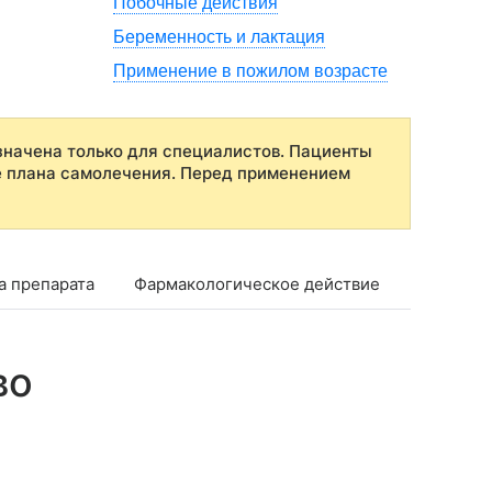
Побочные действия
Беременность и лактация
Применение в пожилом возрасте
начена только для специалистов. Пациенты
е плана самолечения. Перед применением
а препарата
Фармакологическое действие
Фармако
во