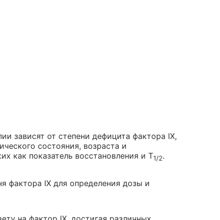
и зависят от степени дефицита фактора IX,
ического состояния, возраста и
их как показатель восстановления и T
.
1/2
я фактора IX для определения дозы и
ету на фактор IX, достигая различных