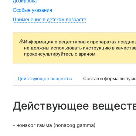
Дозировка
Особые указания
Применение в детском возрасте
Информация о рецептурных препаратах предназ
не должны использовать инструкцию в качеств
проконсультируйтесь с врачом.
Действующее вещество
Состав и форма выпуск
Действующее вещест
- нонаког гамма (nonacog gamma)