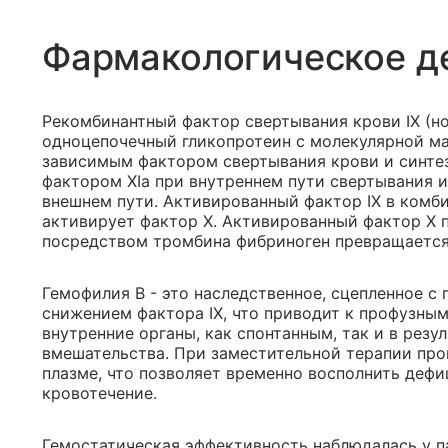
Фармакологическое д
Рекомбинантный фактор свертывания крови IX (но
одноцепочечный гликопротеин с молекулярной ма
зависимым фактором свертывания крови и синтез
фактором XIa при внутреннем пути свертывания и
внешнем пути. Активированный фактор IX в комб
активирует фактор X. Активированный фактор X 
посредством тромбина фибриноген превращается
Гемофилия В - это наследственное, сцепленное с
снижением фактора IX, что приводит к профузны
внутренние органы, как спонтанным, так и в резу
вмешательства. При заместительной терапии про
плазме, что позволяет временно восполнить деф
кровотечение.
Гемостатическая эффективность наблюдалась у па