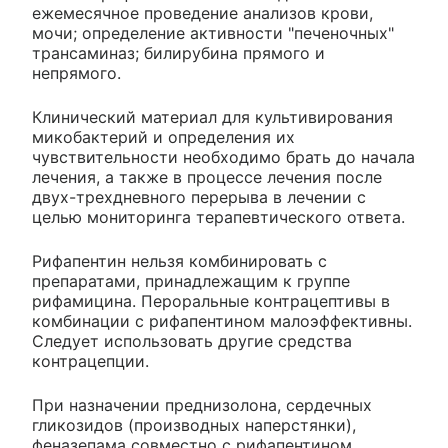
ежемесячное проведение анализов крови,
мочи; определение активности "печеночных"
трансаминаз; билирубина прямого и
непрямого.
Клинический материал для культивирования
микобактерий и определения их
чувствительности необходимо брать до начала
лечения, а также в процессе лечения после
двух-трехдневного перерыва в лечении с
целью мониторинга терапевтического ответа.
Рифапентин нельзя комбинировать с
препаратами, принадлежащим к группе
рифамицина. Пероральные контрацептивы в
комбинации с рифапентином малоэффективны.
Следует использовать другие средства
контрацепции.
При назначении преднизолона, сердечных
гликозидов (производных наперстянки),
феназепама совместно с рифапентином,