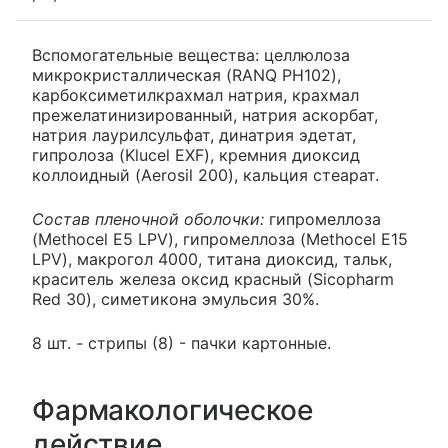
Вспомогательные вещества: целлюлоза
микрокристаллическая (RANQ PH102),
карбоксиметилкрахмал натрия, крахмал
прежелатинизированный, натрия аскорбат,
натрия лаурилсульфат, динатрия эдетат,
гипролоза (Klucel EXF), кремния диоксид
коллоидный (Aerosil 200), кальция стеарат.
Состав пленочной оболочки:
гипромеллоза
(Methocel E5 LPV), гипромеллоза (Methocel E15
LPV), макрогол 4000, титана диоксид, тальк,
краситель железа оксид красный (Sicopharm
Red 30), симетикона эмульсия 30%.
8 шт. - стрипы (8) - пачки картонные.
Фармакологическое
действие