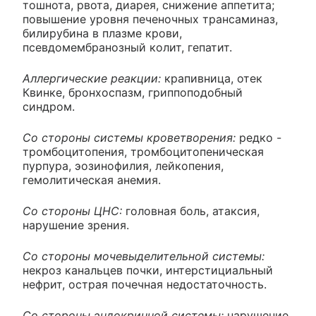
тошнота, рвота, диарея, снижение аппетита;
повышение уровня печеночных трансаминаз,
билирубина в плазме крови,
псевдомембранозный колит, гепатит.
Аллергические реакции:
крапивница, отек
Квинке, бронхоспазм, гриппоподобный
синдром.
Со стороны системы кроветворения:
редко -
тромбоцитопения, тромбоцитопеническая
пурпура, эозинофилия, лейкопения,
гемолитическая анемия.
Со стороны ЦНС:
головная боль, атаксия,
нарушение зрения.
Со стороны мочевыделительной системы:
некроз канальцев почки, интерстициальный
нефрит, острая почечная недостаточность.
Со стороны эндокринной системы:
нарушение