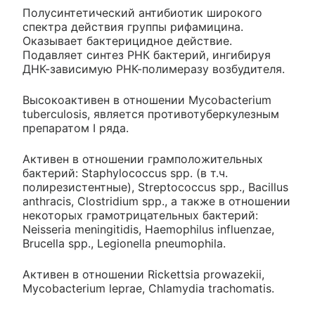
Полусинтетический антибиотик широкого
спектра действия группы рифамицина.
Оказывает бактерицидное действие.
Подавляет синтез РНК бактерий, ингибируя
ДНК-зависимую РНК-полимеразу возбудителя.
Высокоактивен в отношении Mycobacterium
tuberculosis, является противотуберкулезным
препаратом I ряда.
Активен в отношении грамположительных
бактерий: Staphylococcus spp. (в т.ч.
полирезистентные), Streptococcus spp., Bacillus
anthracis, Clostridium spp., а также в отношении
некоторых грамотрицательных бактерий:
Neisseria meningitidis, Haemophilus influenzae,
Brucella spp., Legionella pneumophila.
Активен в отношении Rickettsia prowazekii,
Mycobacterium leprae, Chlamydia trachomatis.