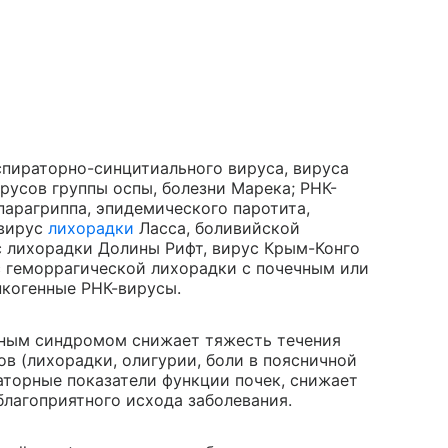
спираторно-синцитиального вируса, вируса
ирусов группы оспы, болезни Марека; РНК-
парагриппа, эпидемического паротита,
(вирус
лихорадки
Ласса, боливийской
с лихорадки Долины Рифт, вирус Крым-Конго
с геморрагической лихорадки с почечным или
когенные РНК-вирусы.
чным синдромом снижает тяжесть течения
в (лихорадки, олигурии, боли в поясничной
раторные показатели функции почек, снижает
благоприятного исхода заболевания.