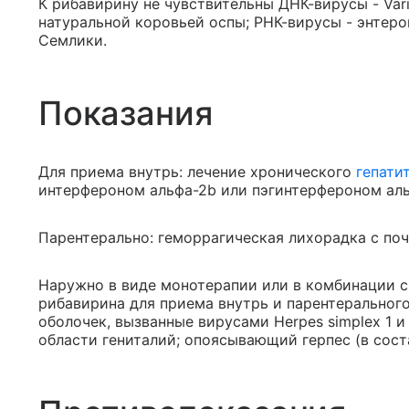
К рибавирину не чувствительны ДНК-вирусы - Varic
натуральной коровьей оспы; РНК-вирусы - энтеро
Семлики.
Показания
Для приема внутрь: лечение хронического
гепати
интерфероном альфа-2b или пэгинтерфероном аль
Парентерально: геморрагическая лихорадка с по
Наружно в виде монотерапии или в комбинации 
рибавирина для приема внутрь и парентеральног
оболочек, вызванные вирусами Herpes simplex 1 и 
области гениталий; опоясывающий герпес (в сост