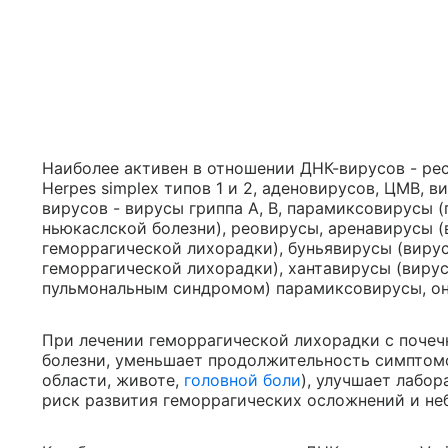
Наиболее активен в отношении ДНК-вирусов - ре
Herpes simplex типов 1 и 2, аденовирусов, ЦМВ, в
вирусов - вирусы гриппа А, В, парамиксовирусы (
ньюкаслской болезни), реовирусы, аренавирусы 
геморрагической лихорадки), буньявирусы (виру
геморрагической лихорадки), хантавирусы (виру
пульмональным синдромом) парамиксовирусы, он
При лечении геморрагической лихорадки с поче
болезни, уменьшает продолжительность симптомо
области, животе,
головной боли
), улучшает лабо
риск развития геморрагических осложнений и не