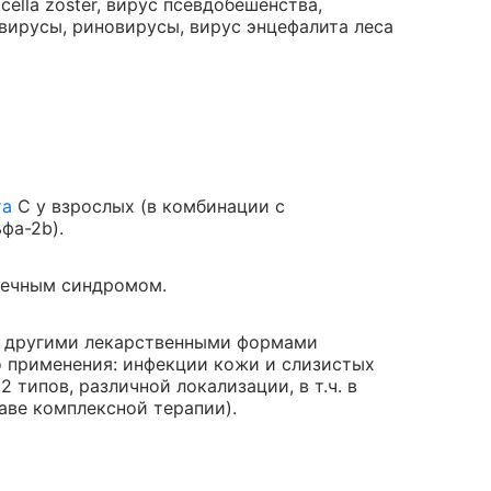
ella zoster, вирус псевдобешенства,
вирусы, риновирусы, вирус энцефалита леса
та
С у взрослых (в комбинации с
фа-2b).
чечным синдромом.
с другими лекарственными формами
о применения: инфекции кожи и слизистых
2 типов, различной локализации, в т.ч. в
аве комплексной терапии).