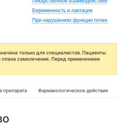
Лекарственное взаимодействие
Беременность и лактация
При нарушениях функции почек
начена только для специалистов. Пациенты
е плана самолечения. Перед применением
а препарата
Фармакологическое действие
Показан
во