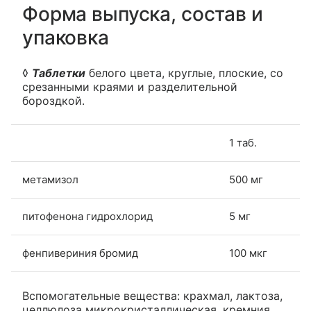
Форма выпуска, состав и
упаковка
◊
Таблетки
белого цвета, круглые, плоские, со
срезанными краями и разделительной
бороздкой.
1 таб.
метамизол
500 мг
питофенона гидрохлорид
5 мг
фенпивериния бромид
100 мкг
Вспомогательные вещества: крахмал, лактоза,
целлюлоза микрокристаллическая, кремния