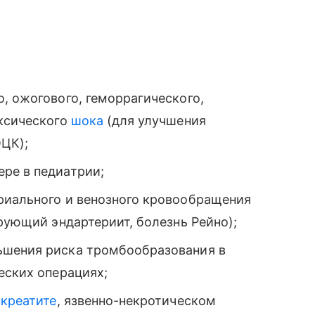
, ожогового, геморрагического,
оксического
шока
(для улучшения
ОЦК);
ре в педиатрии;
риального и венозного кровообращения
рующий эндартериит, болезнь Рейно);
ьшения риска тромбообразования в
еских операциях;
нкреатите
, язвенно-некротическом