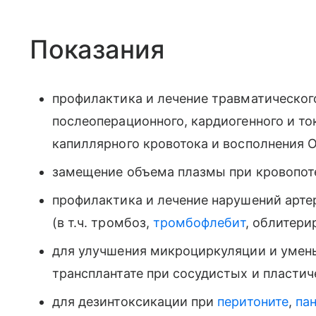
Показания
профилактика и лечение травматического
послеоперационного, кардиогенного и т
капиллярного кровотока и восполнения 
замещение объема плазмы при кровопоте
профилактика и лечение нарушений арте
(в т.ч. тромбоз,
тромбофлебит
, облитери
для улучшения микроциркуляции и умен
трансплантате при сосудистых и пластич
для дезинтоксикации при
перитоните
,
па