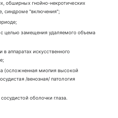
ях, обширных гнойно-некротических
е, синдроме "включения";
ериоде;
 с целью замещения удаляемого объема
 в аппаратах искусственного
е;
рва (осложненная миопия высокой
осудистая /венозная/ патология
 сосудистой оболочки глаза.