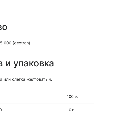
во
5 000 (dextran)
в и упаковка
й или слегка желтоватый.
100 мл
0
10 г