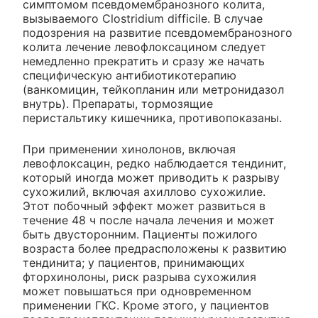
симптомом псевдомембранозного колита,
вызываемого Clostridium difficile. В случае
подозрения на развитие псевдомембранозного
колита лечение левофлоксацином следует
немедленно прекратить и сразу же начать
специфическую антибиотикотерапию
(ванкомицин, тейкопланин или метронидазол
внутрь). Препараты, тормозящие
перистальтику кишечника, противопоказаны.
При применении хинолонов, включая
левофлоксацин, редко наблюдается тендинит,
который иногда может приводить к разрыву
сухожилий, включая ахиллово сухожилие.
Этот побочный эффект может развиться в
течение 48 ч после начала лечения и может
быть двусторонним. Пациенты пожилого
возраста более предрасположены к развитию
тендинита; у пациентов, принимающих
фторхинолоны, риск разрыва сухожилия
может повышаться при одновременном
применении ГКС. Кроме этого, у пациентов