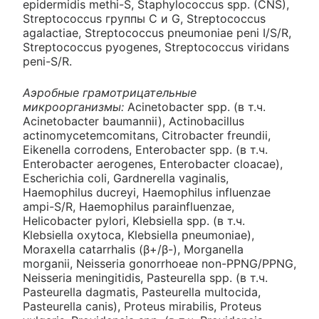
epidermidis methi-S, Staphylococcus spp. (CNS),
Streptococcus группы С и G, Streptococcus
agalactiae, Streptococcus pneumoniae peni I/S/R,
Streptococcus pyogenes, Streptococcus viridans
peni-S/R.
Аэробные грамотрицательные
микроорганизмы:
Acinetobacter spp. (в т.ч.
Acinetobacter baumannii), Actinobacillus
actinomycetemcomitans, Citrobacter freundii,
Eikenella corrodens, Enterobacter spp. (в т.ч.
Enterobacter aerogenes, Enterobacter cloacae),
Escherichia coli, Gardnerella vaginalis,
Haemophilus ducreyi, Haemophilus influenzae
ampi-S/R, Haemophilus parainfluenzae,
Helicobacter pylori, Klebsiella spp. (в т.ч.
Klebsiella oxytoca, Klebsiella pneumoniae),
Moraxella catarrhalis (β+/β-), Morganella
morganii, Neisseria gonorrhoeae non-PPNG/PPNG,
Neisseria meningitidis, Pasteurella spp. (в т.ч.
Pasteurella dagmatis, Pasteurella multocida,
Pasteurella canis), Proteus mirabilis, Proteus