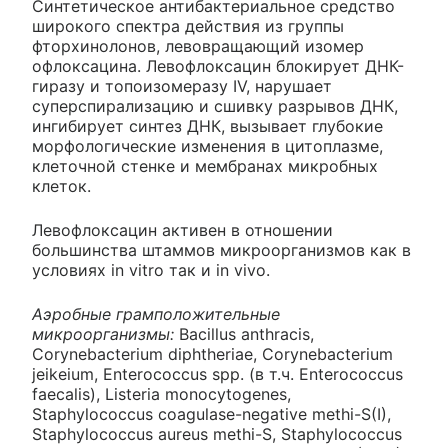
Синтетическое антибактериальное средство
широкого спектра действия из группы
фторхинолонов, левовращающий изомер
офлоксацина. Левофлоксацин блокирует ДНК-
гиразу и топоизомеразу IV, нарушает
суперспирализацию и сшивку разрывов ДНК,
ингибирует синтез ДНК, вызывает глубокие
морфологические изменения в цитоплазме,
клеточной стенке и мембранах микробных
клеток.
Левофлоксацин активен в отношении
большинства штаммов микроорганизмов как в
условиях in vitro так и in vivo.
Аэробные грамположительные
микроорганизмы:
Bacillus anthracis,
Corynebacterium diphtheriae, Corynebacterium
jeikeium, Enterococcus spp. (в т.ч. Enterococcus
faecalis), Listeria monocytogenes,
Staphylococcus coagulase-negative methi-S(I),
Staphylococcus aureus methi-S, Staphylococcus