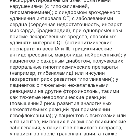
нарушениями (с гипокалиемией,
гипомагниемией); с синдромом врожденного
удлинения интервала QT; с заболеваниями
сердца (сердечная недостаточность, инфаркт
миокарда, брадикардия); при одновременном
приеме лекарственных средств, способных
удлинять интервал QT (антиаритмические
препараты класса IА и III, трициклические
антидепрессанты, макролиды, нейролептики); у
пациентов с сахарным диабетом, получающих
пероральные гипогликемические препараты
(например, глибенкламид) или инсулин
(возрастает риск развития гипогликемии); у
пациентов с тяжелыми нежелательными
реакциями на другие фторхинолоны, такими
как тяжелые неврологические реакции
(повышенный риск развития аналогичных
нежелательных реакций при применении
левофлоксацина); у пациентов с психозами или
у пациентов, имеющих в анамнезе психические
заболевания; у пациентов пожилого возраста,
у пациентов после трансплантации, а также