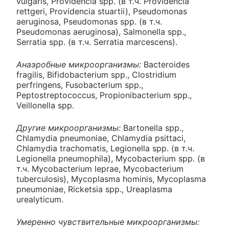
vulgaris, Providencia spp. (в т.ч. Providencia
rettgeri, Providencia stuartii), Pseudomonas
aeruginosa, Pseudomonas spp. (в т.ч.
Pseudomonas aeruginosa), Salmonella spp.,
Serratia spp. (в т.ч. Serratia marcescens).
Анаэробные микроорганизмы:
Bacteroides
fragilis, Bifidobacterium spp., Clostridium
perfringens, Fusobacterium spp.,
Peptostreptococcus, Propionibacterium spp.,
Veillonella spp.
Другие микроорганизмы:
Bartonella spp.,
Chlamydia pneumoniae, Chlamydia psittaci,
Chlamydia trachomatis, Legionella spp. (в т.ч.
Legionella pneumophila), Mycobacterium spp. (в
т.ч. Mycobacterium leprae, Mycobacterium
tuberculosis), Mycoplasma hominis, Mycoplasma
pneumoniae, Ricketsia spp., Ureaplasma
urealyticum.
Умеренно чувствительные микроорганизмы: