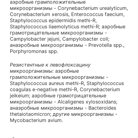
аэробные грамположительные
микроорганизмы - Corynebacterium urealyticum,
Corynebacterium xerosis, Enterococcus faecium,
Staphylococcus epidermidis methi-R,
Staphylococcus liaemolyticus methi-R; аэробные
грамотрицательные микроорганизмы -
Campylobacter jejuni, Campylobacter coli;
анаэробные микроорганизмы - Prevotella spp.,
Porphyromonas spp.
Резистентные к левофлоксацину
микроорганизмы:
аэробные
грамположительные микроорганизмы -
Staphylococcus aureus methi-R, Staphylococcus
coagulas e-negative methi-R, Corynebacterium
jeikeium; аэробные грамотрицательные
микроорганизмы - Alcaligenes xylosoxidans;
анаэробные микроорганизмы - Bacteroides
thetaiotaomicron; другие микроорганизмы -
Mycobacterium avium.