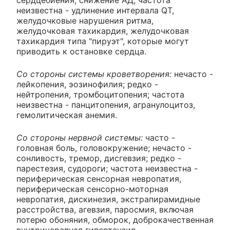
неизвестна - удлинение интервала QT,
желудочковые нарушения ритма,
желудочковая тахикардия, желудочковая
тахикардия типа "пируэт", которые могут
приводить к остановке сердца.
Со стороны системы кроветворения:
нечасто -
лейкопения, эозинофилия; редко -
нейтропения, тромбоцитопения; частота
неизвестна - панцитопения, агранулоцитоз,
гемолитическая анемия.
Со стороны нервной системы:
часто -
головная боль, головокружение; нечасто -
сонливость, тремор, дисгевзия; редко -
парестезия, судороги; частота неизвестна -
периферическая сенсорная невропатия,
периферическая сенсорно-моторная
невропатия, дискинезия, экстрапирамидные
расстройства, агевзия, паросмия, включая
потерю обоняния, обморок, доброкачественная
внутричерепная гипертензия.