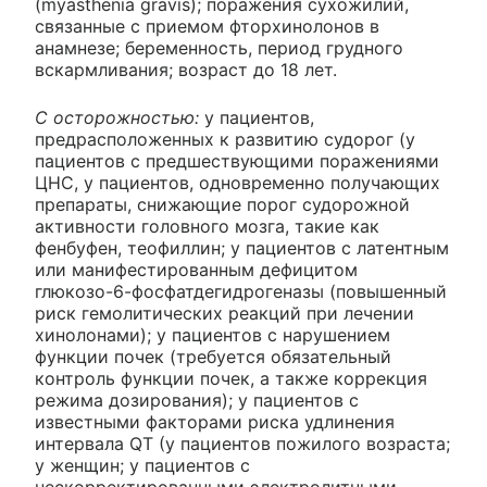
(myasthenia gravis); поражения сухожилий,
связанные с приемом фторхинолонов в
анамнезе; беременность, период грудного
вскармливания; возраст до 18 лет.
С осторожностью:
у пациентов,
предрасположенных к развитию судорог (у
пациентов с предшествующими поражениями
ЦНС, у пациентов, одновременно получающих
препараты, снижающие порог судорожной
активности головного мозга, такие как
фенбуфен, теофиллин; у пациентов с латентным
или манифестированным дефицитом
глюкозо-6-фосфатдегидрогеназы (повышенный
риск гемолитических реакций при лечении
хинолонами); у пациентов с нарушением
функции почек (требуется обязательный
контроль функции почек, а также коррекция
режима дозирования); у пациентов с
известными факторами риска удлинения
интервала QT (у пациентов пожилого возраста;
у женщин; у пациентов с
нескорректированными электролитными