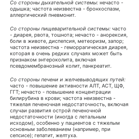
Со стороны дыхательной системы:
нечасто -
одышка; частота неизвестна - бронхоспазм,
аллергический пневмонит.
Со стороны пищеварительной системы:
часто
- диарея, рвота, тошнота; нечасто - анорексия,
боли в животе, диспепсия, метеоризм, запор;
частота неизвестна - геморрагическая диарея,
которая в очень редких случаях может быть
признаком энтероколита, включая
псевдомембранозный колит, панкреатит.
Со стороны печени и желчевыводящих путей:
часто - повышение активности АЛТ, АСТ, ЩФ,
ГГТ; нечасто - повышение концентрации
билирубина в крови; частота неизвестна -
тяжелая печеночная недостаточность, включая
случаи развития острой печеночной
недостаточности (иногда с летальным
исходом), особенно у пациентов с тяжелым
основным заболеванием (например, при
сепсисе); гепатит, желтуха.