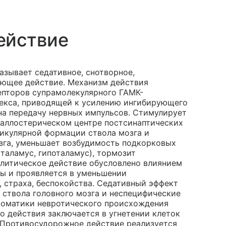
ействие
азывает седативное, снотворное,
ющее действие. Механизм действия
епторов супрамолекулярного ГАМК-
екса, приводящей к усилению ингибирующего
на передачу нервных импульсов. Стимулирует
 аллостерическом центре постсинаптических
икулярной формации ствола мозга и
зга, уменьшает возбудимость подкорковых
 таламус, гипоталамус), тормозит
олитическое действие обусловлено влиянием
ы и проявляется в уменьшении
 страха, беспокойства. Седативный эффект
ствола головного мозга и неспецифические
томатики невротического происхождения
го действия заключается в угнетении клеток
 Противосудорожное действие реализуется