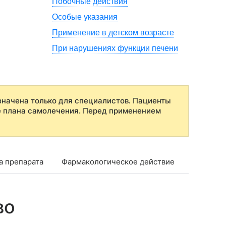
Побочные действия
Особые указания
Применение в детском возрасте
При нарушениях функции печени
начена только для специалистов. Пациенты
е плана самолечения. Перед применением
а препарата
Фармакологическое действие
Фармако
во