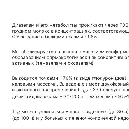
Диазепам и его метаболиты проникают через ГЭБ
грудном молоке в концентрациях, соответствующи
Связывание с белками плазмы - 98%.
Метаболизируется в печени с участием изоферм
образованием фармакологически высокоактивног
активных (темазепам и оксазепам).
Выводится почками - 70% (в виде глюкуронидов), 
каловыми массами. Выведение имеет двухфазный 
и активного распределения (Т
- 3 ч) следует п
1/2
десметилдиазепама - 30-100 ч, темазепама - 9.5-12
Т
может удлиняться у новорожденных (до 30 ч)
1/2
(до 100 ч) и у больных с печеночно-почечной недо