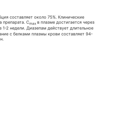
бция составляет около 75%. Клинические
а препарата. C
в плазме достигается через
max
 1-2 недели. Диазепам действует длительное
вание с белками плазмы крови составляет 94-
н.