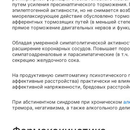
путем усиления пресинаптического торможения.
эпилептогенной активности, но не снимается воз
миорелаксирующее действие обусловлено тормо
афферентных тормозящих путей (в меньшей степе
прямое торможение двигательных нервов и функ
Обладая умеренной симпатолитической активнос
расширение коронарных сосудов. Повышает порог
симпатоадреналовые и парасимпатические (в т.ч
секрецию желудочного сока.
На продуктивную симптоматику психотического г
аффективные расстройства) практически не влия
аффективной напряженности, бредовых расстрой
При абстинентном синдроме при хроническом
ал
тремора, негативизма, а также алкогольного дел