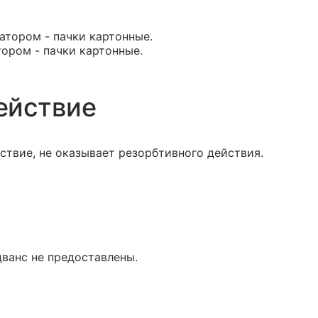
катором - пачки картонные.
тором - пачки картонные.
ействие
твие, не оказывает резорбтивного действия.
ванс не предоставлены.