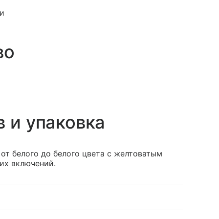
и
во
в и упаковка
от белого до белого цвета с желтоватым
их включений.