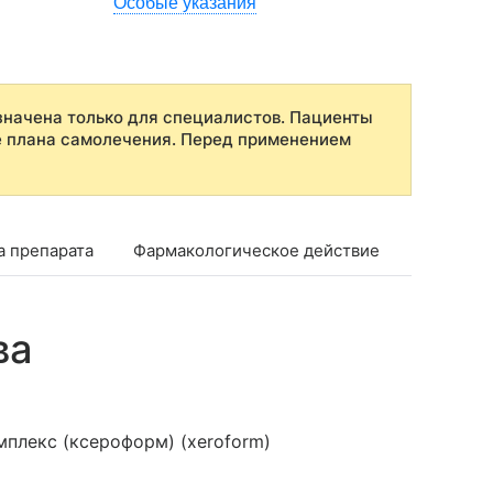
Особые указания
начена только для специалистов. Пациенты
е плана самолечения. Перед применением
а препарата
Фармакологическое действие
Показан
ва
плекс (ксероформ) (xeroform)