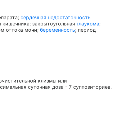
епарата;
сердечная недостаточность
я кишечника; закрытоугольная
глаукома
;
ем оттока мочи;
беременность
; период
е очистительной клизмы или
имальная суточная доза - 7 суппозиториев.