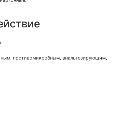
 картонные.
ействие
.
ьным, противомикробным, анальгезирующим,