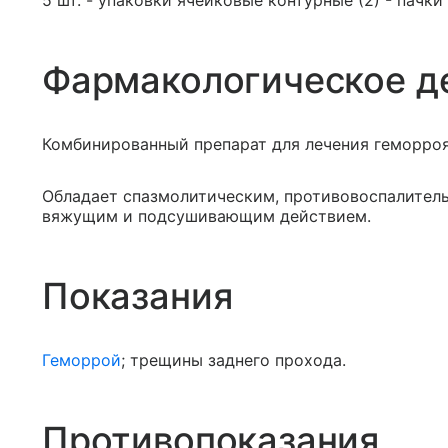
5 шт. - упаковки ячейковые контурные (2) - пачки
Фармакологическое д
Комбинированный препарат для лечения геморроя
Обладает спазмолитическим, противовоспалител
вяжущим и подсушивающим действием.
Показания
Геморрой
; трещины заднего прохода.
Противопоказания