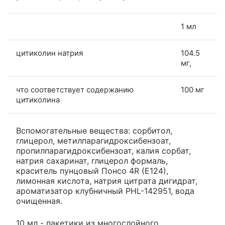
1 мл
цитиколин натрия
104.5
мг,
что соответствует содержанию
100 мг
цитиколина
Вспомогательные вещества: сорбитол,
глицерол, метилпарагидроксибензоат,
пропилпарагидроксибензоат, калия сорбат,
натрия сахаринат, глицерол формаль,
краситель пунцовый Понсо 4R (E124),
лимонная кислота, натрия цитрата дигидрат,
ароматизатор клубничный PHL-142951, вода
очищенная.
10 мл - пакетики из многослойного