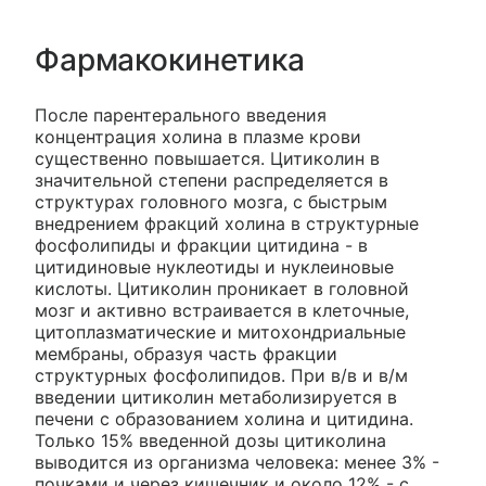
Фармакокинетика
После парентерального введения
концентрация холина в плазме крови
существенно повышается. Цитиколин в
значительной степени распределяется в
структурах головного мозга, с быстрым
внедрением фракций холина в структурные
фосфолипиды и фракции цитидина - в
цитидиновые нуклеотиды и нуклеиновые
кислоты. Цитиколин проникает в головной
мозг и активно встраивается в клеточные,
цитоплазматические и митохондриальные
мембраны, образуя часть фракции
структурных фосфолипидов. При в/в и в/м
введении цитиколин метаболизируется в
печени с образованием холина и цитидина.
Только 15% введенной дозы цитиколина
выводится из организма человека: менее 3% -
почками и через кишечник и около 12% - с