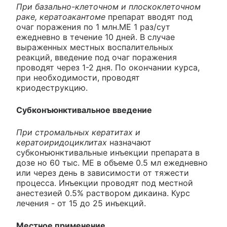
При базально-клеточном и плоскоклеточном
раке, кератоакантоме
препарат вводят под
очаг поражения по 1 млн.ME 1 раз/сут
ежедневно в течение 10 дней. В случае
выраженных местных воспалительных
реакций, введение под очаг поражения
проводят через 1-2 дня. По окончании курса,
при необходимости, проводят
криодеструкцию.
Субконъюнктивальное введение
При стромальных кератитах и
кератоиридоциклитах
назначают
субконъюнктивальные инъекции препарата в
дозе но 60 тыс. ME в объеме 0.5 мл ежедневно
или через день в зависимости от тяжести
процесса. Инъекции проводят под местной
анестезией 0.5% раствором дикаина. Курс
лечения - от 15 до 25 инъекций.
Местное применение