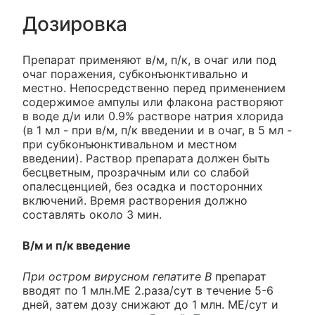
Дозировка
Препарат применяют в/м, п/к, в очаг или под
очаг поражения, субконъюнктивально и
местно. Непосредственно перед применением
содержимое ампулы или флакона растворяют
в воде д/и или 0.9% растворе натрия хлорида
(в 1 мл - при в/м, п/к введении и в очаг, в 5 мл -
при субконъюнктивальном и местном
введении). Раствор препарата должен быть
бесцветным, прозрачным или со слабой
опалесценцией, без осадка и посторонних
включений. Время растворения должно
составлять около 3 мин.
В/м и п/к введение
При остром вирусном гепатите В
препарат
вводят по 1 млн.ME 2.раза/сут в течение 5-6
дней, затем дозу снижают до 1 млн. ME/сут и