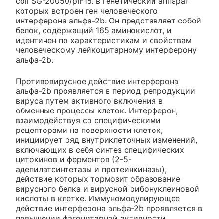
coli SG-20050/pIF16. в генетический аппарат
которых встроен ген человеческого
интерферона альфа-2b. Он представляет собой
белок, содержащий 165 аминокислот, и
идентичен по характеристикам и свойствам
человеческому лейкоцитарному интерферону
альфа-2b.
Противовирусное действие интерферона
альфа-2b проявляется в период репродукции
вируса путем активного включения в
обменные процессы клеток. Интерферон,
взаимодействуя со специфическими
рецепторами на поверхности клеток,
инициирует ряд внутриклеточных изменений,
включающих в себя синтез специфических
цитокинов и ферментов (2-5-
адепилатсинтетазы и протеинкиназы),
действие которых тормозит образование
вирусного белка и вирусной рибонуклеиновой
кислоты в клетке. Иммуномодулирующее
действие интерферона альфа-2b проявляется в
повышении фагоцитарной активности