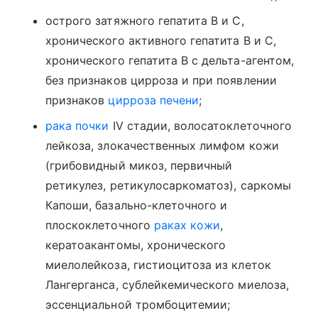
острого затяжного гепатита В и С,
хронического активного гепатита В и С,
хронического гепатита В с дельта-агентом,
без признаков цирроза и при появлении
признаков
цирроза печени
;
рака почки
IV стадии, волосатоклеточного
лейкоза, злокачественных лимфом кожи
(грибовидный микоз, первичный
ретикулез, ретикулосаркоматоз), саркомы
Капоши, базально-клеточного и
плоскоклеточного
раках кожи
,
кератоакантомы, хронического
миелолейкоза, гистиоцитоза из клеток
Лангерганса, сублейкемического миелоза,
эссенциальной тромбоцитемии;