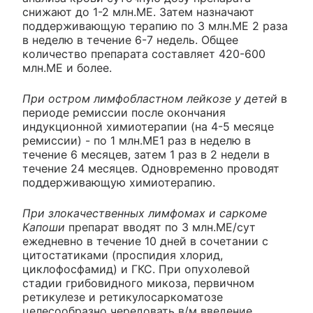
снижают до 1-2 млн.ME. Затем назначают
поддерживающую терапию по 3 млн.ME 2 раза
в неделю в течение 6-7 недель. Общее
количество препарата составляет 420-600
млн.ME и более.
При остром лимфобластном лейкозе у детей
в
периоде ремиссии после окончания
индукционной химиотерапии (на 4-5 месяце
ремиссии) - по 1 млн.ME1 раз в неделю в
течение 6 месяцев, затем 1 раз в 2 недели в
течение 24 месяцев. Одновременно проводят
поддерживающую химиотерапию.
При злокачественных лимфомах и саркоме
Капоши
препарат вводят по 3 млн.ME/сут
ежедневно в течение 10 дней в сочетании с
цитостатиками (проспидия хлорид,
циклофосфамид) и ГКС. При опухолевой
стадии грибовидного микоза, первичном
ретикулезе и ретикулосаркоматозе
целесообразно чередовать в/м введение