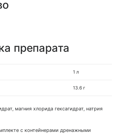
во
ка препарата
1 л
13.6 г
драт, магния хлорида гексагидрат, натрия
комплекте с контейнерами дренажными