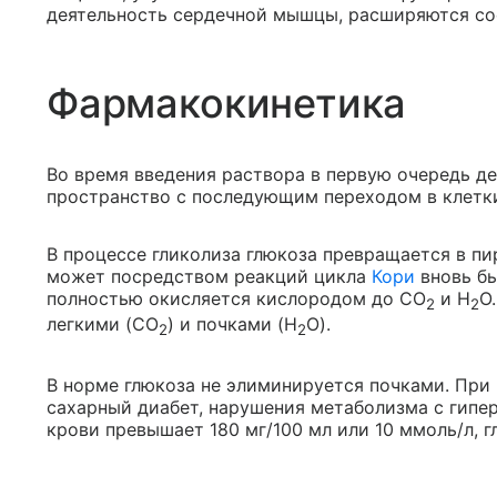
деятельность сердечной мышцы, расширяются сос
Фармакокинетика
Во время введения раствора в первую очередь д
пространство с последующим переходом в клетк
В процессе гликолиза глюкоза превращается в пир
может посредством реакций цикла
Кори
вновь бы
полностью окисляется кислородом до CO
и H
O
2
2
легкими (CO
) и почками (H
O).
2
2
В норме глюкоза не элиминируется почками. При 
сахарный диабет, нарушения метаболизма с гипер
крови превышает 180 мг/100 мл или 10 ммоль/л, 