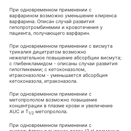
При одновременном применении с
варфарином возможно уменьшение клиренса
варфарина. Описан случай развития
гипопротромбинемии и кровотечения у
пациента, получающего варфарин.
При одновременном применении с висмута
трикалия дицитратом возможно
нежелательное повышение абсорбции висмута;
с глибенкламидом - описаны случаи развития
гипогликемии; с кетоконазолом,
итраконазолом - уменьшается абсорбция
кетоконазола, итраконазола.
При одновременном применении с
метопрололом возможно повышение
концентрации в плазме крови и увеличение
AUC и T
метопролола.
1/2
При одновременном применении с