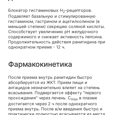
Блокатор гистаминовых H
-рецепторов.
2
Подавляет базальную и стимулированную
гистамином, гастрином и ацетилхолином (в
меньшей степени) секрецию соляной кислоты.
Способствует увеличению рН желудочного
содержимого и снижает активность пепсина.
Продолжительность действия ранитидина при
однократном приеме - 12 ч.
Фармакокинетика
После приема внутрь ранитидин быстро
абсорбируется из ЖКТ. Прием пищи и
антацидов незначительно влияет на степень
всасывания. Подвергается эффекту "первого
прохождения" через печень. C
в плазме
max
достигается через 2 ч после однократного
приема внутрь. После в/м введения быстро и
практически полностью всасывается из места