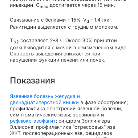
инъекции. C
достигается через 15 мин.
max
Связывание с белками - 15%. V
- 1.4 л/кг.
d
Ранитидин выделяется с грудным молоком.
T
составляет 2-3 ч. Около 30% принятой
1/2
дозы выводится с мочой в неизмененном виде.
Скорость выведения снижается при
нарушении функции печени или почек.
Показания
Язвенная болезнь желудка и
двенадцатиперстной кишки
в фазе обострения;
профилактика обострений язвенной болезни;
симптоматические язвы; эрозивный и
рефлюкс-эзофагит
; синдром Золлингера-
Эллисона; профилактика "стрессовых" язв
ЖКТ, послеоперационных язв, рецидивов