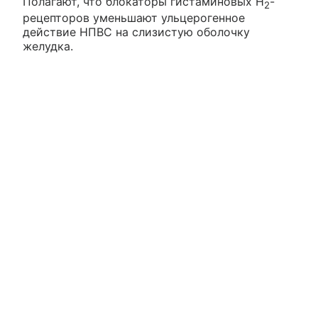
Полагают, что блокаторы гистаминовых H
-
2
рецепторов уменьшают ульцерогенное
действие НПВС на слизистую оболочку
желудка.