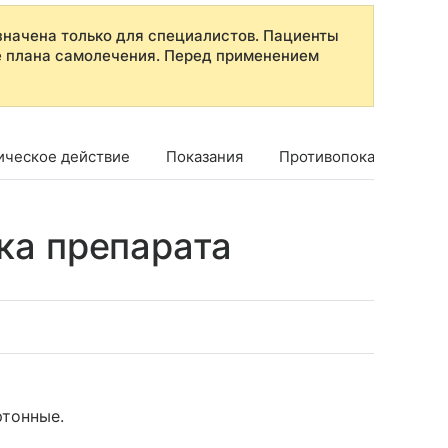
начена только для специалистов. Пациенты
е плана самолечения. Перед применением
ическое действие
Показания
Противопоказания
ка препарата
ртонные.