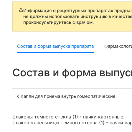
Информация о рецептурных препаратах предназ
не должны использовать инструкцию в качеств
проконсультируйтесь с врачом.
Состав и форма выпуска препарата
Фармаколог
Состав и форма выпус
◊ Капли для приема внутрь гомеопатические
флаконы темного стекла (1) - пачки картонные.
флакон-капельницы темного стекла (1) - пачки ка