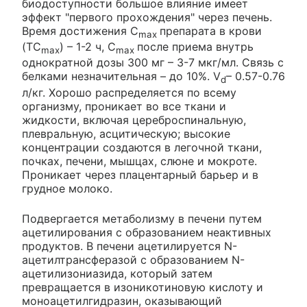
биодоступности большое влияние имеет
эффект "первого прохождения" через печень.
Время достижения C
препарата в крови
max
(TC
) – 1-2 ч, C
после приема внутрь
max
max
однократной дозы 300 мг – 3-7 мкг/мл. Связь с
белками незначительная – до 10%. V
– 0.57-0.76
d
л/кг. Хорошо распределяется по всему
организму, проникает во все ткани и
жидкости, включая цереброспинальную,
плевральную, асцитическую; высокие
концентрации создаются в легочной ткани,
почках, печени, мышцах, слюне и мокроте.
Проникает через плацентарный барьер и в
грудное молоко.
Подвергается метаболизму в печени путем
ацетилирования с образованием неактивных
продуктов. В печени ацетилируется N-
ацетилтрансферазой с образованием N-
ацетилизониазида, который затем
превращается в изоникотиновую кислоту и
моноацетилгидразин, оказывающий