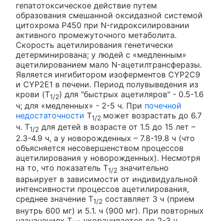
гепатотоксическое действие путем
образования смешанной оксидазной системой
цитохрома P450 при N-гидроксилировании
активного промежуточного метаболита.
Скорость ацетилирования генетически
детерминирована; у людей с «медленным»
ацетилированием мало N-ацетилтрансферазы.
Является ингибитором изоферментов CYP2C9
и CYP2E1 в печени. Период полувыведения из
крови (T
) для "быстрых ацетиляров" - 0.5-1.6
1/2
ч; для «медленных» - 2-5 ч. При
почечной
недостаточности
T
может возрастать до 6.7
1/2
ч. T
для детей в возрасте от 1.5 до 15 лет –
1/2
2.3-4.9 ч, а у новорожденных – 7.8-19.8 ч (что
объясняется несовершенством процессов
ацетилирования у новорожденных). Несмотря
на то, что показатель T
значительно
1/2
варьирует в зависимости от индивидуальной
интенсивности процессов ацетилирования,
среднее значение T
составляет 3 ч (прием
1/2
внутрь 600 мг) и 5.1. ч (900 мг). При повторных
назначениях T
укорачивается до 2-3 ч.