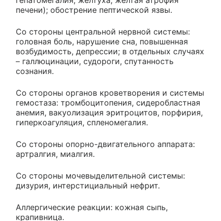
гепатомегалия, желтуха, желтая атрофия
печени); обострение пептической язвы.
Со стороны центральной нервной системы:
головная боль, нарушение сна, повышенная
возбудимость, депрессии; в отдельных случаях
– галлюцинации, судороги, спутанность
сознания.
Со стороны органов кроветворения и системы
гемостаза: тромбоцитопения, сидеробластная
анемия, вакуолизация эритроцитов, порфирия,
гиперкоагуляция, спленомегалия.
Со стороны опорно-двигательного аппарата:
артралгия, миалгия.
Со стороны мочевыделительной системы:
дизурия, интерстициальный нефрит.
Аллергические реакции: кожная сыпь,
крапивница.