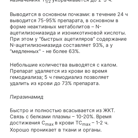
1/2
Выводится в основном почками: в течение 24 ч
выводится 75-95% препарата, в основном в
форме неактивных метаболитов – N-
ацетилизониазида и изоникотиновой кислоты.
При этом у "быстрых ацетиляров" содержание
N-ацетилизониазида составляет 93%, а у
"медленных" - не более 63%.
Небольшие количества выводятся с калом.
Препарат удаляется из крови во время
гемодиализа; 5 ч гемодиализ позволяет
удалить из крови до 73% препарата.
Пиразинамид
Быстро и полностью всасывается из ЖКТ.
Связь с белками плазмы – 10-20%. Время
достижения C
в крови TC
– 1-2 ч.
max
max
Хорошо проникает в ткани и органы.