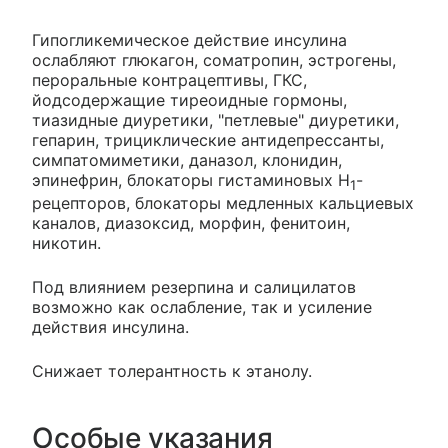
Гипогликемическое действие инсулина
ослабляют глюкагон, соматропин, эстрогены,
пероральные контрацептивы, ГКС,
йодсодержащие тиреоидные гормоны,
тиазидные диуретики, "петлевые" диуретики,
гепарин, трициклические антидепрессанты,
симпатомиметики, даназол, клонидин,
эпинефрин, блокаторы гистаминовых Н
-
1
рецепторов, блокаторы медленных кальциевых
каналов, диазоксид, морфин, фенитоин,
никотин.
Под влиянием резерпина и салицилатов
возможно как ослабление, так и усиление
действия инсулина.
Снижает толерантность к этанолу.
Особые указания