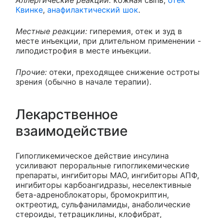
Аллергические реакции:
кожная сыпь,
отек
Квинке
,
анафилактический шок
.
Местные реакции:
гиперемия, отек и зуд в
месте инъекции, при длительном применении -
липодистрофия в месте инъекции.
Прочие:
отеки, преходящее снижение остроты
зрения (обычно в начале терапии).
Лекарственное
взаимодействие
Гипогликемическое действие инсулина
усиливают пероральные гипогликемические
препараты, ингибиторы МАО, ингибиторы АПФ,
ингибиторы карбоангидразы, неселективные
бета-адреноблокаторы, бромокриптин,
октреотид, сульфаниламиды, анаболические
стероиды, тетрациклины, клофибрат,