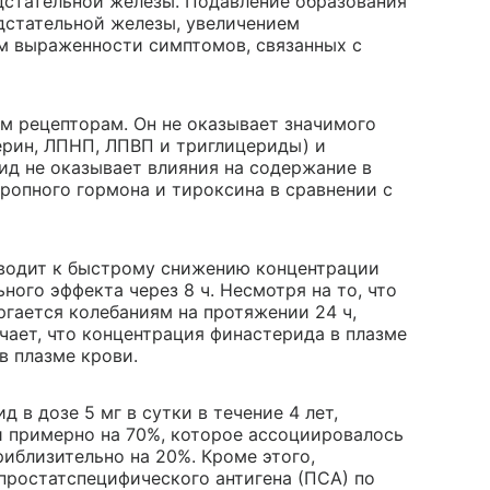
едстательной железы. Подавление образования
стательной железы, увеличением
м выраженности симптомов, связанных с
м рецепторам. Он не оказывает значимого
ерин, ЛПНП, ЛПВП и триглицериды) и
ид не оказывает влияния на содержание в
тропного гормона и тироксина в сравнении с
иводит к быстрому снижению концентрации
ого эффекта через 8 ч. Несмотря на то, что
гается колебаниям на протяжении 24 ч,
чает, что концентрация финастерида в плазме
в плазме крови.
 в дозе 5 мг в сутки в течение 4 лет,
 примерно на 70%, которое ассоциировалось
иблизительно на 20%. Кроме этого,
простатспецифического антигена (ПСА) по