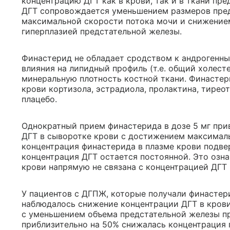
концентрацию ДГТ как в крови, так и в ткани пр
ДГТ сопровождается уменьшением размеров пред
максимальной скорости потока мочи и снижение
гиперплазией предстательной железы.
Финастерид не обладает сродством к андрогенны
влияния на липидный профиль (т.е. общий холест
минеральную плотность костной ткани. Финастер
крови кортизола, эстрадиола, пролактина, тирео
плацебо.
Однократный прием финастерида в дозе 5 мг пр
ДГТ в сыворотке крови с достижением максимальн
концентрация финастерида в плазме крови подвер
концентрация ДГТ остается постоянной. Это озна
крови напрямую не связана с концентрацией ДГТ 
У пациентов с ДГПЖ, которые получали финастерид
наблюдалось снижение концентрации ДГТ в крови
с уменьшением объема предстательной железы пр
приблизительно на 50% снижалась концентрация 