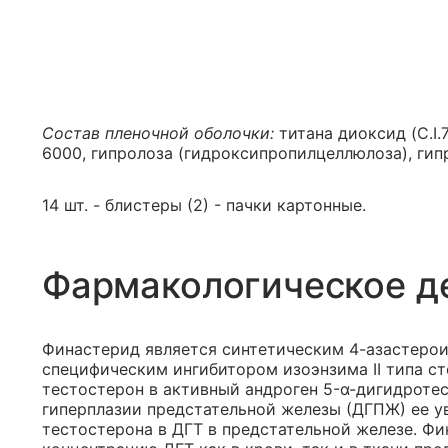
Состав пленочной оболочки:
титана диоксид (C.I.
6000, гипролоза (гидроксипропилцеллюлоза), гип
14 шт. - блистеры (2) - пачки картонные.
Фармакологическое д
Финастерид является синтетическим 4-азастеро
специфическим ингибитором изоэнзима II типа с
тестостерон в активный андроген 5-α-дигидроте
гиперплазии предстательной железы (ДГПЖ) ее у
тестостерона в ДГТ в предстательной железе. Ф