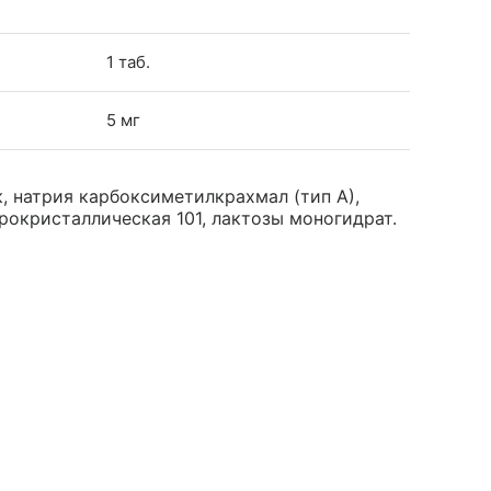
1 таб.
5 мг
, натрия карбоксиметилкрахмал (тип А),
окристаллическая 101, лактозы моногидрат.