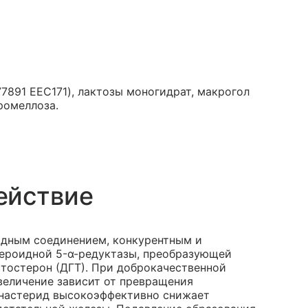
77891 EEC171), лактозы моногидрат, макрогол
ромеллоза.
ействие
идным соединением, конкурентным и
тероидной 5-α-редуктазы, преобразующей
стостерон (ДГТ). При доброкачественной
величение зависит от превращения
инастерид высокоэффективно снижает