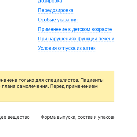
Дозировка
Передозировка
Особые указания
Применение в детском возрасте
При нарушениях функции печени
Условия отпуска из аптек
начена только для специалистов. Пациенты
е плана самолечения. Перед применением
ее вещество
Форма выпуска, состав и упаковка
Фар